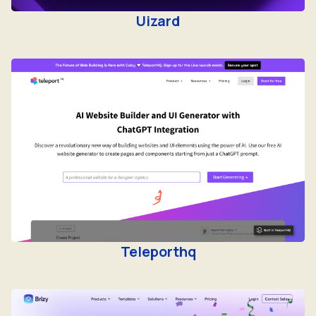
Uizard
Teleporthq