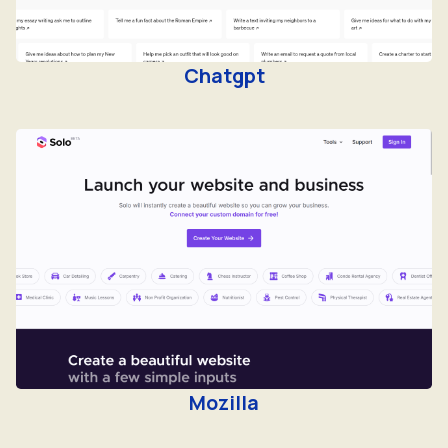
Chatgpt
Mozilla