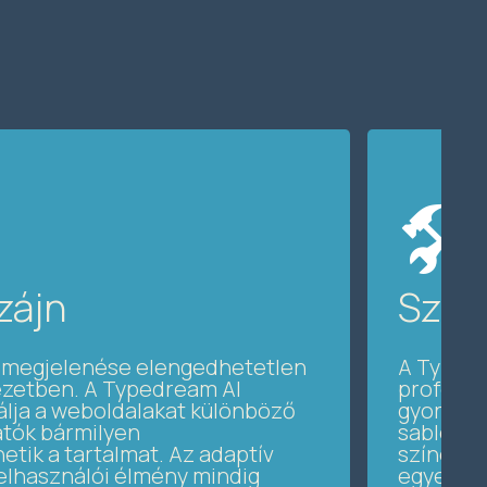
🛠️
zájn
Szem
t megjelenése elengedhetetlen
A Typedr
yezetben. A Typedream AI
professz
álja a weboldalakat különböző
gyors ke
atók bármilyen
sablonok
tik a tartalmat. Az adaptív
színek, 
 felhasználói élmény mindig
egyedi i