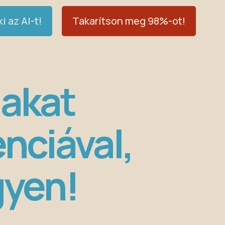
i az AI-t!
Takarítson meg 98%-ot!
lakat
nciával,
gyen!