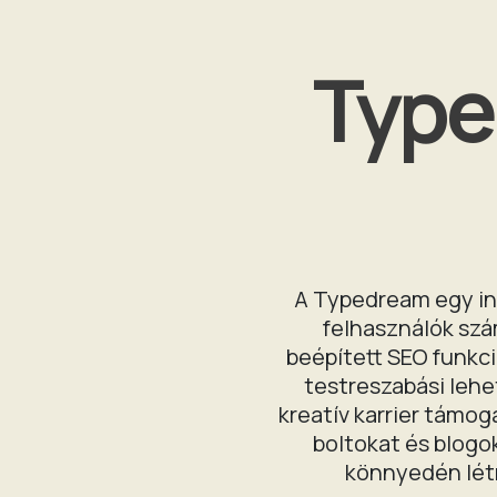
Type
A Typedream egy int
felhasználók szá
beépített SEO funkc
testreszabási leh
kreatív karrier támog
boltokat és blogo
könnyedén létr