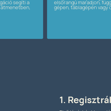
gáció segíti a
elsőrangú maradjon, függe
s átmenetben,
gépen, táblagépen vagy
1. Regisztrál