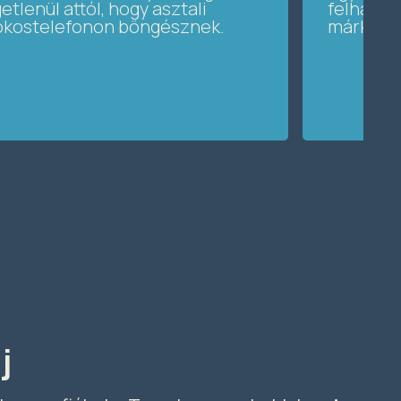
tlenül attól, hogy asztali
felhaszn
 okostelefonon böngésznek.
márkahan
j