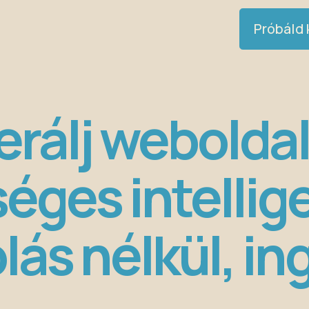
Próbáld k
rálj webolda
éges intellige
lás nélkül, in