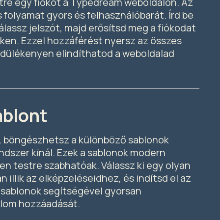
étre egy fiókot a Typedream weboldalon. Az
 folyamat gyors és felhasználóbarát. Írd be
álassz jelszót, majd erősítsd meg a fiókodat
nken. Ezzel hozzáférést nyersz az összes
rdülékenyen elindíthatod a weboldalad
ablont
, böngészhetsz a különböző sablonok
ndszer kínál. Ezek a sablonok modern
en testre szabhatóak. Válassz ki egy olyan
 illik az elképzeléseidhez, és indítsd el az
A sablonok segítségével gyorsan
lom hozzáadását.