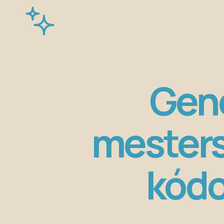
Gene
mesters
kódo