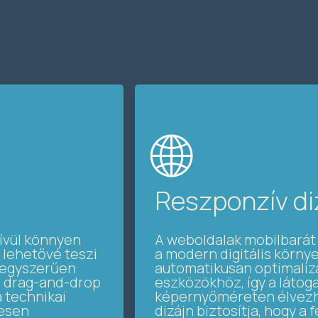
🌐
Reszponzív di
ívül könnyen
A weboldalak mobilbará
 lehetővé teszi
a modern digitális körn
s egyszerűen
automatikusan optimaliz
A drag-and-drop
eszközökhöz, így a látog
a technikai
képernyőméreten élvezhe
tesen
dizájn biztosítja, hogy a