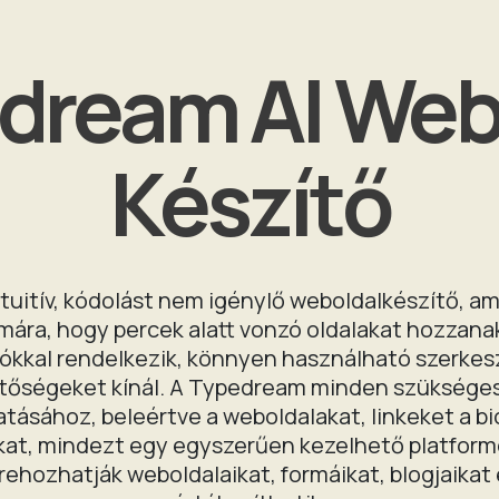
dream AI Web
Készítő
uitív, kódolást nem igénylő weboldalkészítő, am
mára, hogy percek alatt vonzó oldalakat hozzanak
iókkal rendelkezik, könnyen használható szerkesz
etőségeket kínál. A Typedream minden szükséges 
atásához, beleértve a weboldalakat, linkeket a bi
kat, mindezt egy egyszerűen kezelhető platform
ehozhatják weboldalaikat, formáikat, blogjaikat