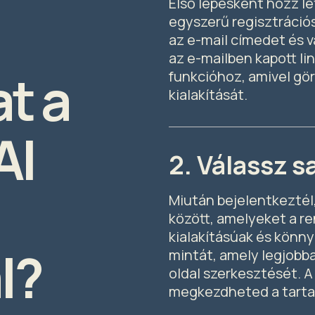
Első lépésként hozz l
egyszerű regisztrációs
az e-mail címedet és v
az e-mailben kapott li
t a
funkcióhoz, amivel gö
kialakítását.
AI
2. Válassz s
Miután bejelentkeztél
között, amelyeket a re
kialakításúak és könny
l?
mintát, amely legjobban
oldal szerkesztését. 
megkezdheted a tarta