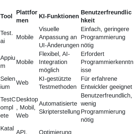
Plattfor
Benutzerfreundlic
Tool
KI-Funktionen
men
hkeit
Visuelle
Einfach, geringere
Test.
Mobile
Anpassung an
Programmierung
ai
UI-Änderungen
nötig
Flexibel, AI-
Erfordert
Appiu
Mobile
Integration
Programmierkenntn
m
möglich
isse
Selen
KI-gestützte
Für erfahrene
Web
ium
Testmethoden
Entwickler geeignet
Benutzerfreundlich,
TestC
Desktop
Automatisierte
wenig
ompl
, Mobil,
Skripterstellung
Programmierung
ete
Web
nötig
Katal
API,
Optimierung