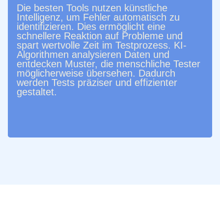
Die besten Tools nutzen künstliche
Intelligenz, um Fehler automatisch zu
identifizieren. Dies ermöglicht eine
schnellere Reaktion auf Probleme und
spart wertvolle Zeit im Testprozess. KI-
Algorithmen analysieren Daten und
entdecken Muster, die menschliche Tester
möglicherweise übersehen. Dadurch
werden Tests präziser und effizienter
gestaltet.