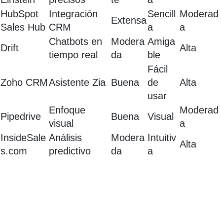
HubSpot
Integración
Sencill
Moderad
Extensa
Sales Hub
CRM
a
a
Chatbots en
Modera
Amiga
Drift
Alta
tiempo real
da
ble
Fácil
Zoho CRM
Asistente Zia
Buena
de
Alta
usar
Enfoque
Moderad
Pipedrive
Buena
Visual
visual
a
InsideSale
Análisis
Modera
Intuitiv
Alta
s.com
predictivo
da
a