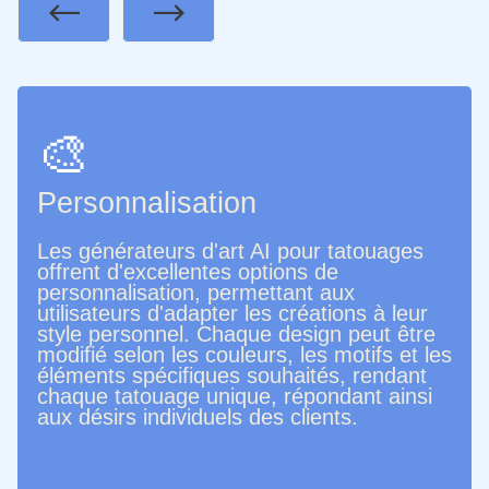
Previous
Next
🎨
Personnalisation
Les générateurs d'art AI pour tatouages
offrent d'excellentes options de
personnalisation, permettant aux
utilisateurs d'adapter les créations à leur
style personnel. Chaque design peut être
modifié selon les couleurs, les motifs et les
éléments spécifiques souhaités, rendant
chaque tatouage unique, répondant ainsi
aux désirs individuels des clients.