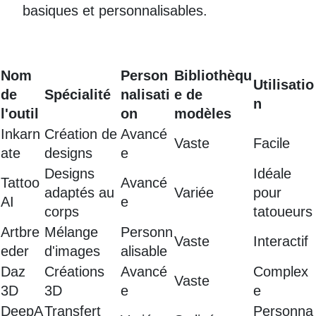
basiques et personnalisables.
Nom
Person
Bibliothèqu
Utilisatio
de
Spécialité
nalisati
e de
n
l'outil
on
modèles
Inkarn
Création de
Avancé
Vaste
Facile
ate
designs
e
Designs
Idéale
Tattoo
Avancé
adaptés au
Variée
pour
AI
e
corps
tatoueurs
Artbre
Mélange
Personn
Vaste
Interactif
eder
d'images
alisable
Daz
Créations
Avancé
Complex
Vaste
3D
3D
e
e
DeepA
Transfert
Personna