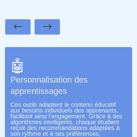
Previous
Next
🤖
Personnalisation des
apprentissages
Ces outils adaptent le contenu éducatif
aux besoins individuels des apprenants,
facilitant ainsi l'engagement. Grâce à des
algorithmes intelligents, chaque étudiant
reçoit des recommandations adaptées à
son rythme et à ses préférences,