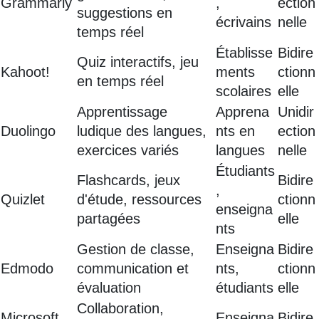
Grammarly
,
ection
suggestions en
écrivains
nelle
temps réel
Établisse
Bidire
Quiz interactifs, jeu
Kahoot!
ments
ctionn
en temps réel
scolaires
elle
Apprentissage
Apprena
Unidir
Duolingo
ludique des langues,
nts en
ection
exercices variés
langues
nelle
Étudiants
Flashcards, jeux
Bidire
,
Quizlet
d'étude, ressources
ctionn
enseigna
partagées
elle
nts
Gestion de classe,
Enseigna
Bidire
Edmodo
communication et
nts,
ctionn
évaluation
étudiants
elle
Collaboration,
Microsoft
Enseigna
Bidire