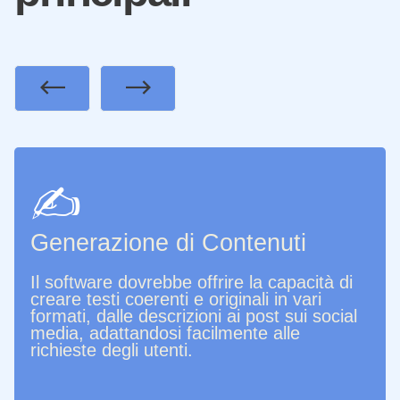
Previous
Next
✍️
Generazione di Contenuti
Il software dovrebbe offrire la capacità di
creare testi coerenti e originali in vari
formati, dalle descrizioni ai post sui social
media, adattandosi facilmente alle
richieste degli utenti.