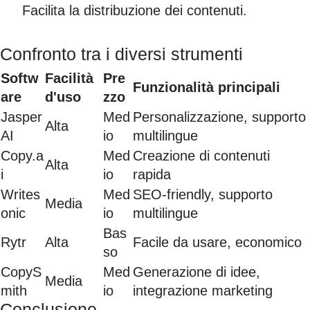
Facilita la distribuzione dei contenuti.
Confronto tra i diversi strumenti
Softw
Facilità
Pre
Funzionalità principali
are
d'uso
zzo
Jasper
Med
Personalizzazione, supporto
Alta
AI
io
multilingue
Copy.a
Med
Creazione di contenuti
Alta
i
io
rapida
Writes
Med
SEO-friendly, supporto
Media
onic
io
multilingue
Bas
Rytr
Alta
Facile da usare, economico
so
CopyS
Med
Generazione di idee,
Media
mith
io
integrazione marketing
Conclusione