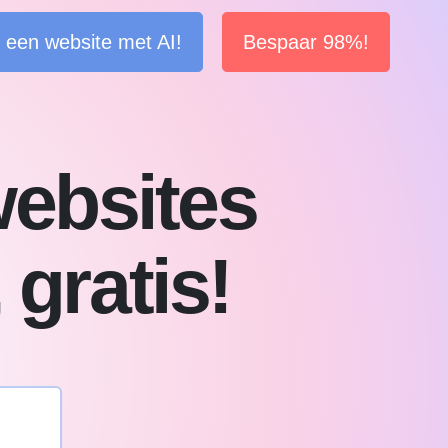
een website met AI!
Bespaar 98%!
websites
 gratis!