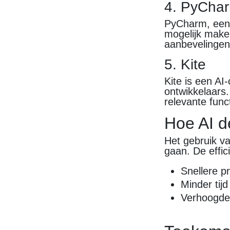
4. PyChar
PyCharm, een p
mogelijk maken
aanbevelingen 
5. Kite
Kite is een AI
ontwikkelaars.
relevante func
Hoe AI d
Het gebruik va
gaan. De effic
Snellere p
Minder tij
Verhoogde 