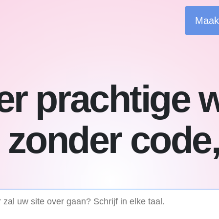
Maak 
r prachtige 
 zonder code,