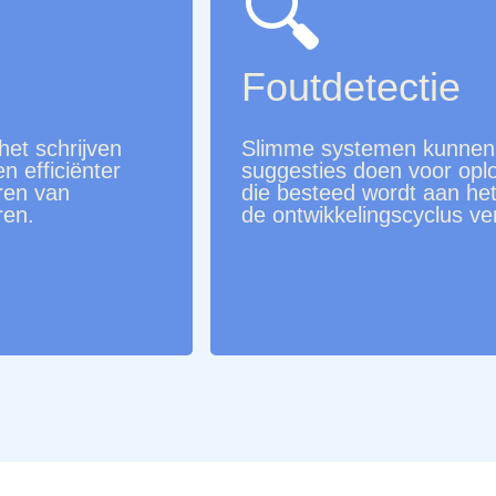
🔍
Foutdetectie
het schrijven
Slimme systemen kunnen 
n efficiënter
suggesties doen voor oplos
ren van
die besteed wordt aan he
ren.
de ontwikkelingscyclus ve