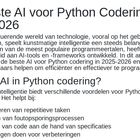
te AI voor Python Coderin
026
luerende wereld van technologie, vooral op het ge
speelt kunstmatige intelligentie een steeds belangr
en van de meest populaire programmeertalen, heef
d aan AI-tools en -frameworks ontwikkeld. In dit ar
de beste AI voor Python codering in 2025-2026 e
laars helpen om efficiënter en effectiever te prog
I in Python codering?
telligentie biedt verschillende voordelen voor Pyth
Het helpt bij:
ren van repetitieve taken
n van foutopsporingsprocessen
van code aan de hand van specificaties
gen doen voor verbeteringen