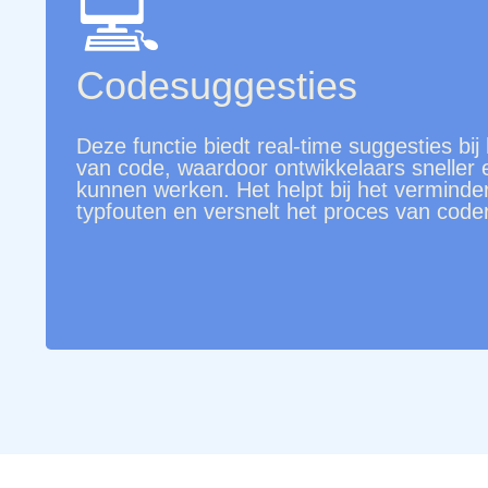
💻
Codesuggesties
Deze functie biedt real-time suggesties bij 
van code, waardoor ontwikkelaars sneller e
kunnen werken. Het helpt bij het verminde
typfouten en versnelt het proces van code