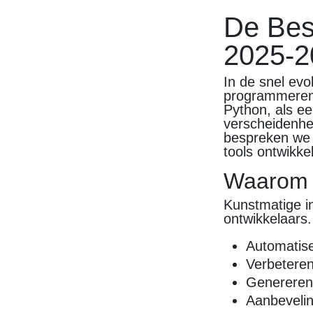
De Bes
2025-2
In de snel evo
programmeren, 
Python, als e
verscheidenhei
bespreken we 
tools ontwikke
Waarom A
Kunstmatige in
ontwikkelaars. 
Automatise
Verbetere
Genereren 
Aanbevelin