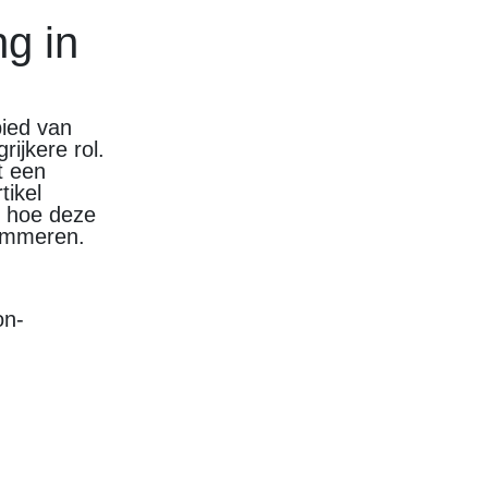
g in
bied van
ijkere rol.
t een
tikel
n hoe deze
rammeren.
on-