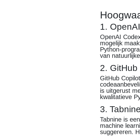
Hoogwaar
1. OpenA
OpenAI Codex 
mogelijk maakt
Python-progra
van natuurlij
2. GitHub 
GitHub Copilo
codeaanbeveli
is uitgerust m
kwalitatieve P
3. Tabnin
Tabnine is ee
machine learn
suggereren. He