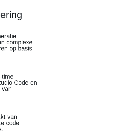
ering
eratie
van complexe
en op basis
-time
Studio Code en
n van
akt van
te code
s.