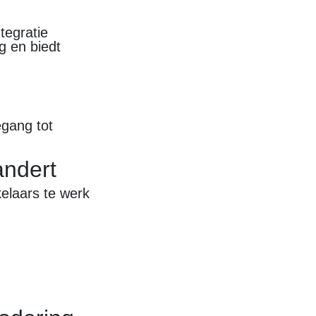
tegratie
g en biedt
egang tot
andert
elaars te werk