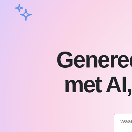
Generee
met AI,