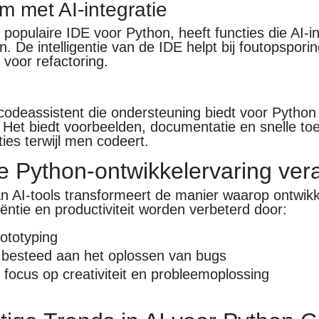
m met AI-integratie
opulaire IDE voor Python, heeft functies die AI-in
. De intelligentie van de IDE helpt bij foutopsporin
voor refactoring.
-codeassistent die ondersteuning biedt voor Python
 Het biedt voorbeelden, documentatie en snelle to
ties terwijl men codeert.
e Python-ontwikkelervaring ver
n AI-tools transformeert de manier waarop ontwikk
iëntie en productiviteit worden verbeterd door:
rototyping
d besteed aan het oplossen van bugs
focus op creativiteit en probleemoplossing