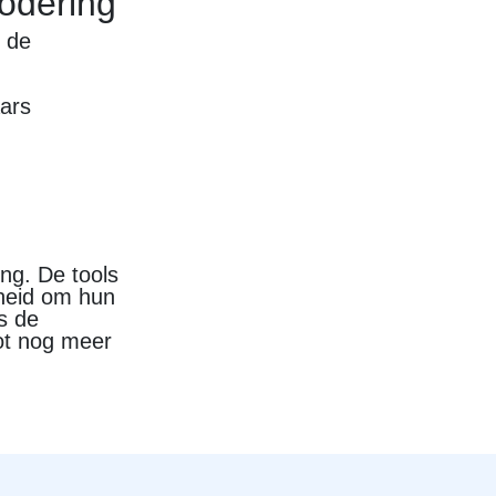
odering
n de
ars
ing. De tools
kheid om hun
is de
tot nog meer