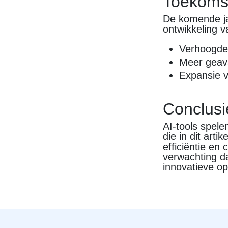
Toekomst
De komende jar
ontwikkeling v
Verhoogde 
Meer geav
Expansie v
Conclusi
AI-tools spele
die in dit art
efficiëntie en 
verwachting da
innovatieve op