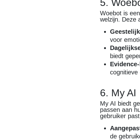
5. Woeb
Woebot is een 
welzijn. Deze 
Geestelij
voor emoti
Dagelijks
biedt gepe
Evidence-
cognitieve
6. My AI
My AI biedt ge
passen aan hun
gebruiker past
Aangepast
de gebruik