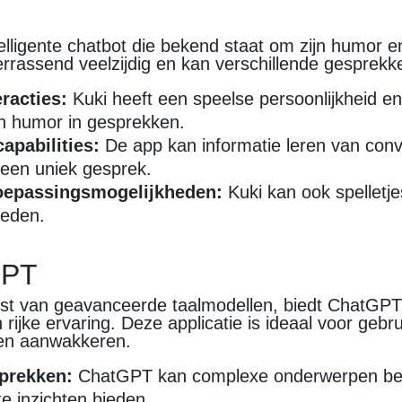
telligente chatbot die bekend staat om zijn humor en
errassend veelzijdig en kan verschillende gesprek
racties:
Kuki heeft een speelse persoonlijkheid e
n humor in gesprekken.
apabilities:
De app kan informatie leren van conv
 een uniek gesprek.
oepassingsmogelijkheden:
Kuki kan ook spelletj
ieden.
GPT
t van geavanceerde taalmodellen, biedt ChatGP
rijke ervaring. Deze applicatie is ideaal voor gebr
illen aanwakkeren.
prekken:
ChatGPT kan complexe onderwerpen be
te inzichten bieden.