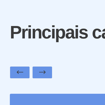
Principais c
Previous
Next