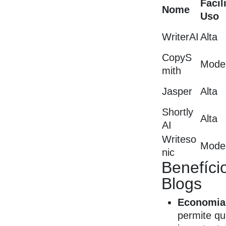
Facil
Nome
Uso
WriterAI
Alta
CopyS
Mode
mith
Jasper
Alta
Shortly
Alta
AI
Writeso
Mode
nic
Benefíci
Blogs
Economia
permite qu