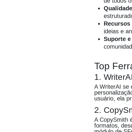
de todos o
Qualidade
estruturad
Recursos 
ideias e a
Suporte 
comunidade
Top Fer
1. WriterA
A WriterAI se 
personalizaçã
usuário, ela p
2. CopySm
A CopySmith é
formatos, desd
módulo de SEO