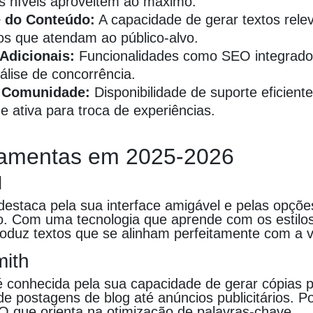
s níveis aproveitem ao máximo.
 do Conteúdo:
A capacidade de gerar textos rele
os que atendam ao público-alvo.
Adicionais:
Funcionalidades como SEO integrado
nálise de concorrência.
e Comunidade:
Disponibilidade de suporte eficient
 ativa para troca de experiências.
ramentas em 2025-2026
I
destaca pela sua interface amigável e pelas opçõe
o. Com uma tecnologia que aprende com os estilos
roduz textos que se alinham perfeitamente com a v
ith
 conhecida pela sua capacidade de gerar cópias p
e postagens de blog até anúncios publicitários. P
 que orienta na otimização de palavras-chave.