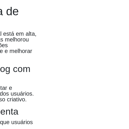
a de
l está em alta,
as melhorou
ões
de e melhorar
log com
tar e
dos usuários.
o criativo.
menta
o que usuários