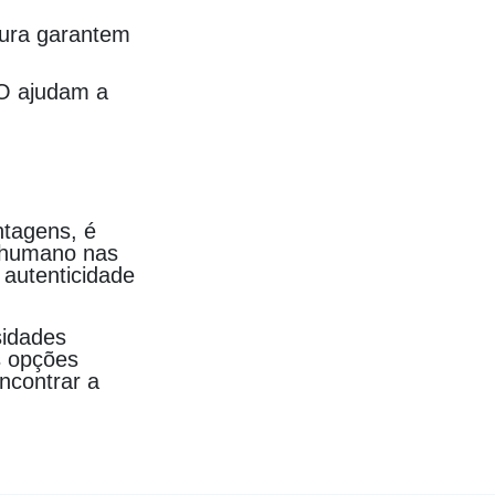
tura garantem
O ajudam a
ntagens, é
 humano nas
 autenticidade
sidades
s opções
ncontrar a