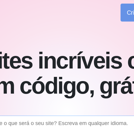
Cr
tes incríveis
m código, grát