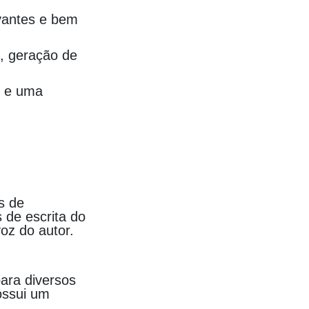
vantes e bem
, geração de
e e uma
s de
 de escrita do
oz do autor.
ara diversos
ossui um