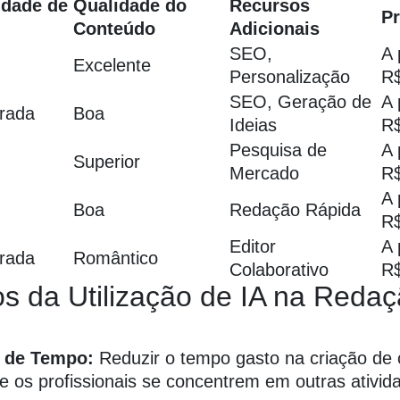
idade de
Qualidade do
Recursos
P
Conteúdo
Adicionais
SEO,
A 
Excelente
Personalização
R
SEO, Geração de
A 
rada
Boa
Ideias
R
Pesquisa de
A 
Superior
Mercado
R
A 
Boa
Redação Rápida
R
Editor
A 
rada
Romântico
Colaborativo
R
os da Utilização de IA na Reda
 de Tempo:
Reduzir o tempo gasto na criação de
e os profissionais se concentrem em outras ativid