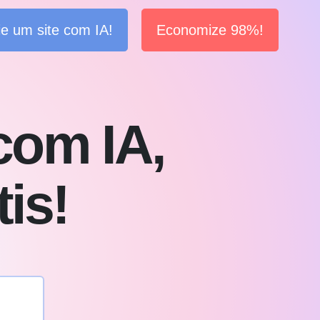
ie um site com IA!
Economize 98%!
 com IA,
is!