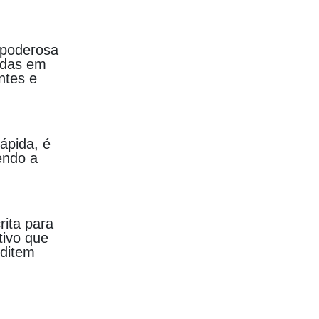
 poderosa
adas em
ntes e
rápida, é
endo a
rita para
tivo que
editem