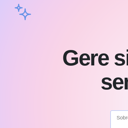
Gere si
se