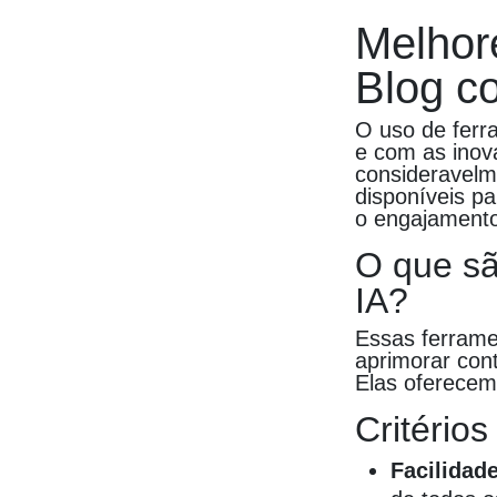
Melhor
Blog c
O uso de ferra
e com as inov
consideravelm
disponíveis p
o engajamento
O que sã
IA?
Essas ferramen
aprimorar con
Elas oferecem 
Critério
Facilidad