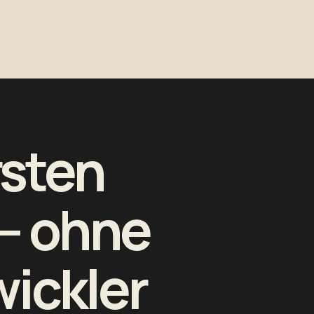
rsten
 — ohne
wickler