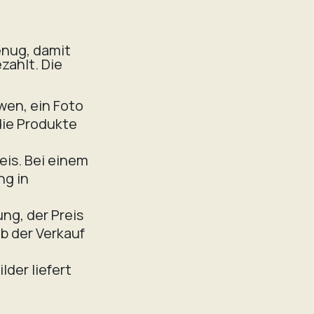
enug, damit
zahlt. Die
 wen, ein Foto
die Produkte
eis. Bei einem
ng in
ng, der Preis
ob der Verkauf
lder liefert