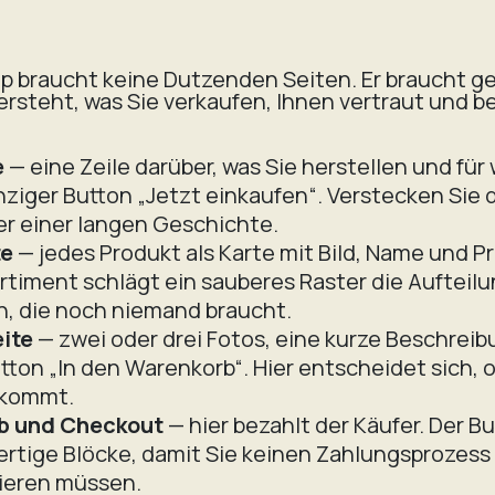
op braucht keine Dutzenden Seiten. Er braucht g
ersteht, was Sie verkaufen, Ihnen vertraut und be
e
— eine Zeile darüber, was Sie herstellen und für
nziger Button „Jetzt einkaufen“. Verstecken Sie 
er einer langen Geschichte.
te
— jedes Produkt als Karte mit Bild, Name und Pr
rtiment schlägt ein sauberes Raster die Aufteilu
n, die noch niemand braucht.
ite
— zwei oder drei Fotos, eine kurze Beschreibu
tton „In den Warenkorb“. Hier entscheidet sich, 
 kommt.
b und Checkout
— hier bezahlt der Käufer. Der Bui
fertige Blöcke, damit Sie keinen Zahlungsprozess
ieren müssen.