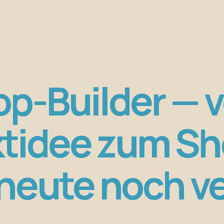
op-Builder — v
tidee zum Sh
heute noch v