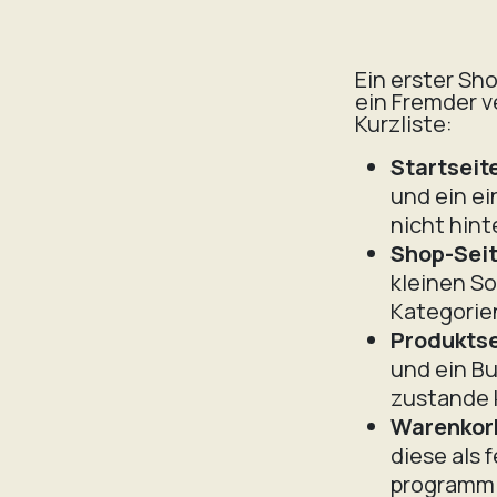
Ein erster Sh
ein Fremder v
Kurzliste:
Startseit
und ein ei
nicht hint
Shop-Sei
kleinen So
Kategorie
Produktse
und ein Bu
zustande
Warenkor
diese als 
programm