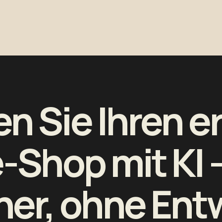
n Sie Ihren e
-Shop mit KI
er, ohne Ent