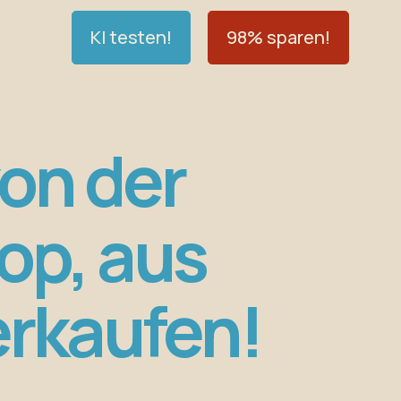
KI testen!
98% sparen!
on der
op, aus
erkaufen!