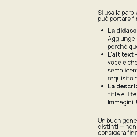
Si usa la par
può portare fi
La didasca
Aggiunge u
perché que
L'alt text
—
voce e che
sempliceme
requisito d
La descri
title e il
Immagini. 
Un buon genera
distinti — non
considera fini