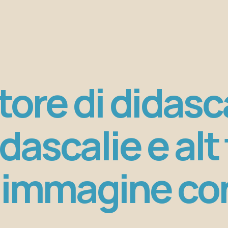
ore di didasca
idascalie e alt
 immagine con 