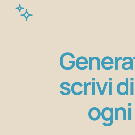
Generat
scrivi d
ogni