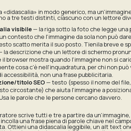
ola «didascalia» in modo generico, ma un'immagine
no a tre testi distinti, ciascuno con un lettore di
lia visibile
— la riga sotto la foto che legge una
n contesto che l'immagine da sola non può dare:
sto scatto merita il suo posto. Tienila breve e sp
 la descrizione che un lettore di schermo pronun
 il browser mostra quando l'immagine non si cari
nte cosa c'è nell'inquadratura, per chi non può 
i accessibilità, non una frase pubblicitaria.
zione/titolo SEO
— testo (spesso il nome del file, 
 testo circostante) che aiuta l'immagine a posizio
Usa le parole che le persone cercano davvero.
tore scrive tutti e tre a partire da un'immagine, 
 incolla una frase piena di parole chiave nel campo
ta. Ottieni una didascalia leggibile, un alt text o