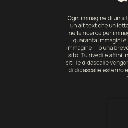
Ogni immagine di un sito
un alt text che un let
nella ricerca per immag
quaranta immagini è i
immagine — o una breve 
sito. Tu rivedi e affin
siti, le didascalie veng
di didascalie esterno e