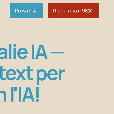
Prova l'IA!
Risparmia il 98%!
lie IA —
 text per
l'IA!