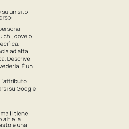
 su un sito
verso:
 persona.
 chi, dove o
ecifica.
cia ad alta
ca. Descrive
vederla. È un
l'attributo
narsi su Google
ma li tiene
 alt e la
nesto e una