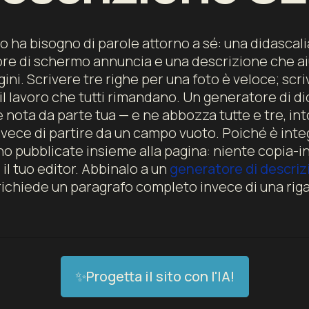
 ha bisogno di parole attorno a sé: una didascalia
tore di schermo annuncia e una descrizione che a
ini. Scrivere tre righe per una foto è veloce; scriv
l lavoro che tutti rimandano. Un generatore di di
nota da parte tua — e ne abbozza tutte e tre, into
i invece di partire da un campo vuoto. Poiché è inte
ono pubblicate insieme alla pagina: niente copia-
 il tuo editor. Abbinalo a un
generatore di descrizi
richiede un paragrafo completo invece di una riga
✨Progetta il sito con l'IA!