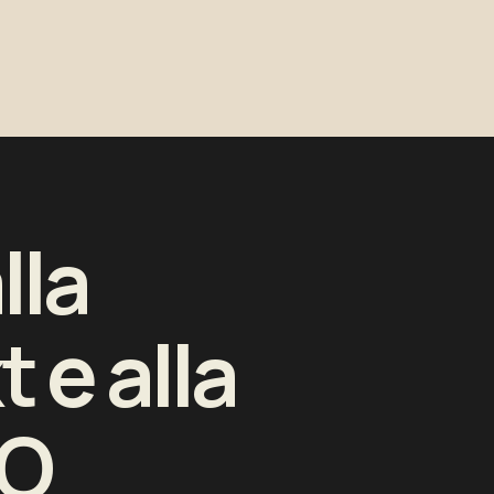
lla
t e alla
EO