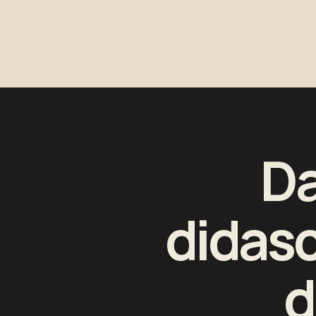
Da
didasca
d