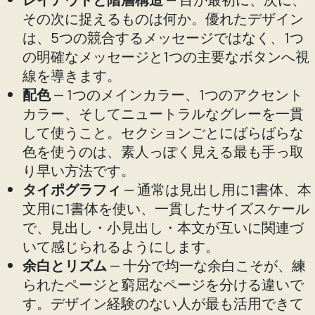
その次に捉えるものは何か。優れたデザイン
は、5つの競合するメッセージではなく、1つ
の明確なメッセージと1つの主要なボタンへ視
線を導きます。
配色
— 1つのメインカラー、1つのアクセント
カラー、そしてニュートラルなグレーを一貫
して使うこと。セクションごとにばらばらな
色を使うのは、素人っぽく見える最も手っ取
り早い方法です。
タイポグラフィ
— 通常は見出し用に1書体、本
文用に1書体を使い、一貫したサイズスケール
で、見出し・小見出し・本文が互いに関連づ
いて感じられるようにします。
余白とリズム
— 十分で均一な余白こそが、練
られたページと窮屈なページを分ける違いで
す。デザイン経験のない人が最も活用できて