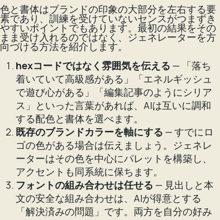
色と書体はブランドの印象の大部分を左右する要
素であり、訓練を受けていないセンスがつまずき
やすいポイントでもあります。最初の結果をその
まま受け入れるのではなく、ジェネレーターを方
向づける方法を紹介します。
hexコードではなく雰囲気を伝える
— 「落ち
着いていて高級感がある」「エネルギッシュ
で遊び心がある」「編集記事のようにシリア
ス」といった言葉があれば、AIは互いに調和
する配色と書体を選べます。
既存のブランドカラーを軸にする
— すでにロ
ゴの色がある場合は伝えましょう。ジェネレ
ーターはその色を中心にパレットを構築し、
アクセントも同系統に保ちます。
フォントの組み合わせは任せる
— 見出しと本
文の安全な組み合わせは、AIが得意とする
「解決済みの問題」です。両方を自分の好み