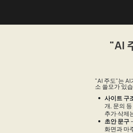
"AI
"AI 주도"는
소 쓸모가 있습
사이트 구
개, 문의 
추가·삭제는
초안 문구
화면과 마