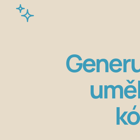
Generu
uměl
kó