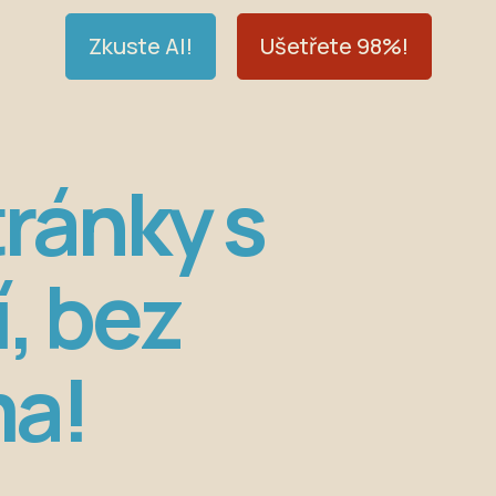
Zkuste AI!
Ušetřete 98%!
ránky s
, bez
ma!