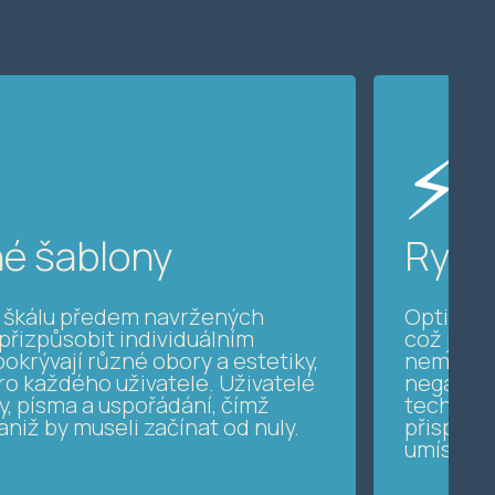
⚡
né šablony
Rychl
u škálu předem navržených
Optimaliz
přizpůsobit individuálním
což je kl
okrývají různé obory a estetiky,
nemusí o
o každého uživatele. Uživatelé
negativně
, písma a uspořádání, čímž
technolo
 aniž by museli začínat od nuly.
přispívá
umístění