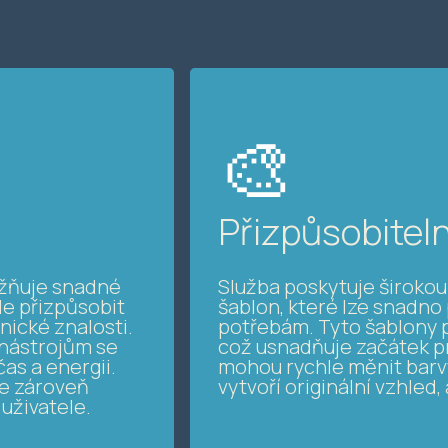
🎨
Přizpůsobitel
možňuje snadné
Služba poskytuje široko
le přizpůsobit
šablon, které lze snadno 
nické znalosti.
potřebám. Tyto šablony p
 nástrojům se
což usnadňuje začátek pr
čas a energii.
mohou rychle měnit barvy
le zároveň
vytvoří originální vzhled,
uživatele.