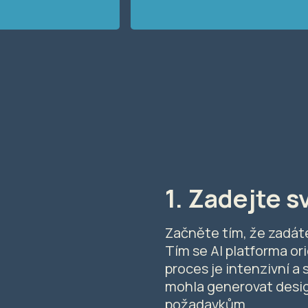
1. Zadejte s
Začněte tím, že zadát
Tím se AI platforma or
proces je intenzivní a 
mohla generovat desig
požadavkům.