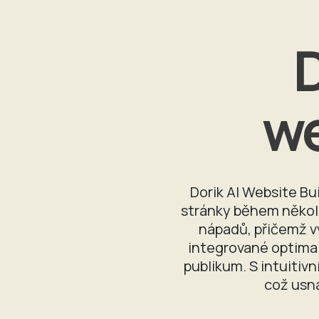
D
we
Dorik AI Website Bu
stránky během několi
nápadů, přičemž vy
integrované optimali
publikum. S intuitivn
což usna