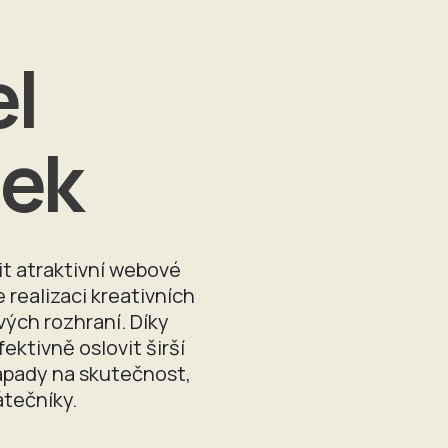
el
nek
it atraktivní webové
realizaci kreativních
vých rozhraní. Díky
ektivně oslovit širší
 nápady na skutečnost,
átečníky.