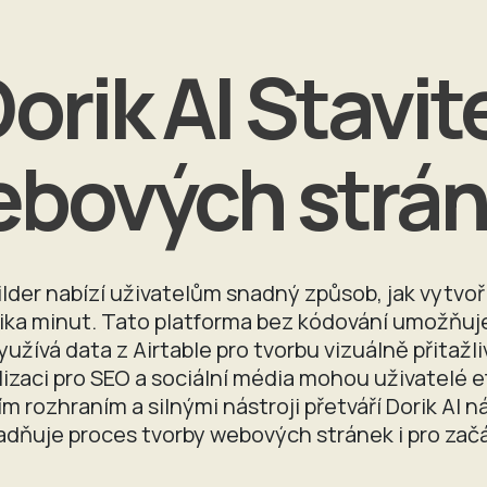
orik AI Stavit
bových strá
ilder nabízí uživatelům snadný způsob, jak vytvoř
ka minut. Tato platforma bez kódování umožňuje 
užívá data z Airtable pro tvorbu vizuálně přitažli
zaci pro SEO a sociální média mohou uživatelé ef
ím rozhraním a silnými nástroji přetváří Dorik AI
dňuje proces tvorby webových stránek i pro zač