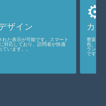
⚙️
デザイン
カス
された表示が可能です。スマート
豊富なテ
Cに対応しており、訪問者が快適
色、フォ
れています。。
ランドに
です。