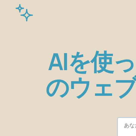
AIを使
のウェ