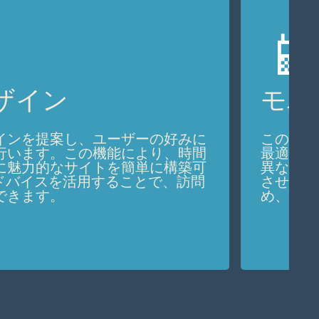
📱
ザイン
モバ
インを提案し、ユーザーの好みに
このビル
行います。この機能により、時間
最適化さ
に魅力的なサイトを簡単に構築可
異なる画
アドバイスを活用することで、訪問
させます
できます。
め、アク