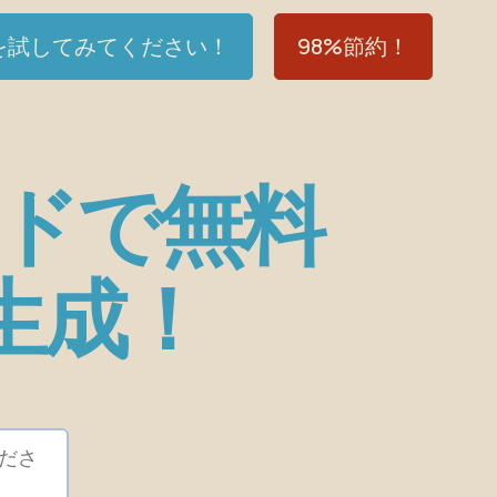
Iを試してみてください！
98%節約！
ードで無料
生成！