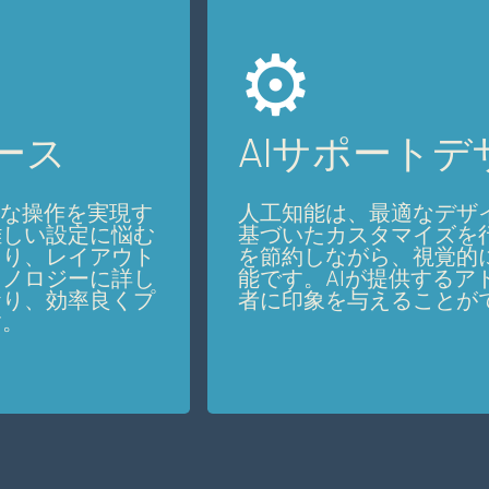
⚙️
ース
AIサポートデ
ルな操作を実現す
人工知能は、最適なデザ
難しい設定に悩む
基づいたカスタマイズを
たり、レイアウト
を節約しながら、視覚的
クノロジーに詳し
能です。AIが提供する
おり、効率良くプ
者に印象を与えることが
す。