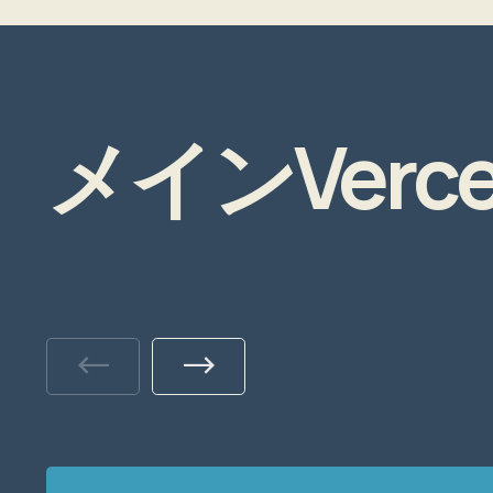
メインVercel
Previous
Next