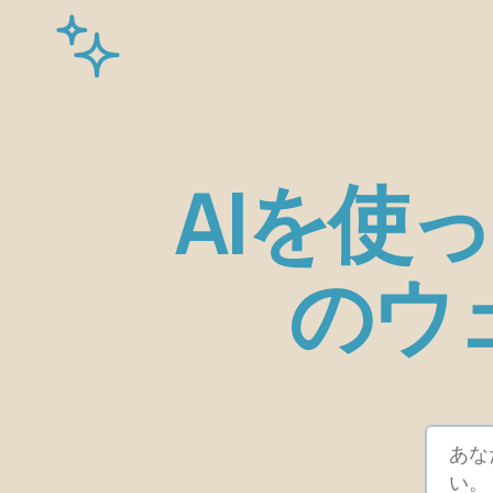
AIを使
のウ