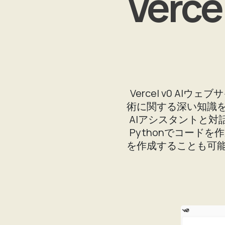
Verc
Vercel v0 
術に関する深い知識
AIアシスタントと対話
Pythonでコード
を作成することも可