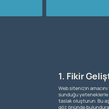
1. Fikir Geli
Web sitenizin amacını v
sunduğu yeteneklerle f
taslak oluşturun. Bu aş
göz önünde bulundurarak