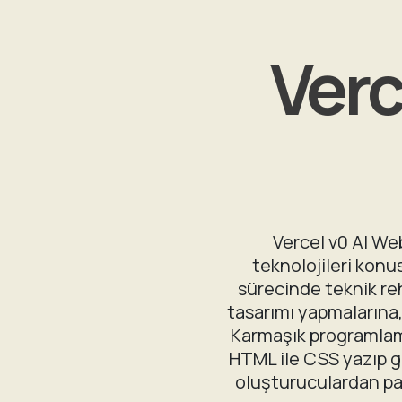
Verc
Vercel v0 AI Web
teknolojileri konu
sürecinde teknik rehb
tasarımı yapmalarına,
Karmaşık programlama
HTML ile CSS yazıp gö
oluşturuculardan pa