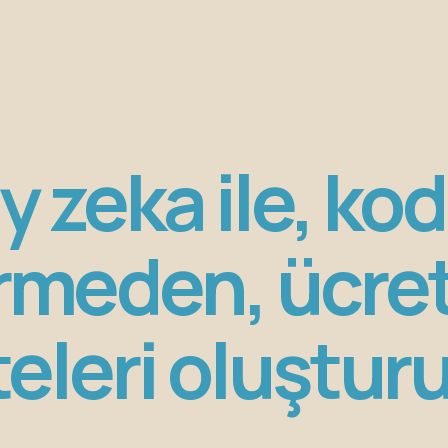
y zeka ile, ko
rmeden, ücre
teleri oluştur