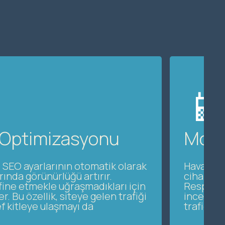
📱
 Optimizasyonu
Mobi
 SEO ayarlarının otomatik olarak
Havalı bi
ında görünürlüğü artırır.
cihazda 
 rafine etmekle uğraşmadıkları için
Responsiv
. Bu özellik, siteye gelen trafiği
inceleyeb
ef kitleye ulaşmayı da
trafiği ar