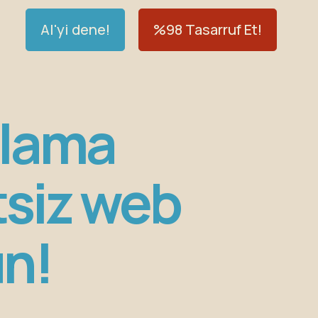
AI'yi dene!
%98 Tasarruf Et!
dlama
tsiz web
un!