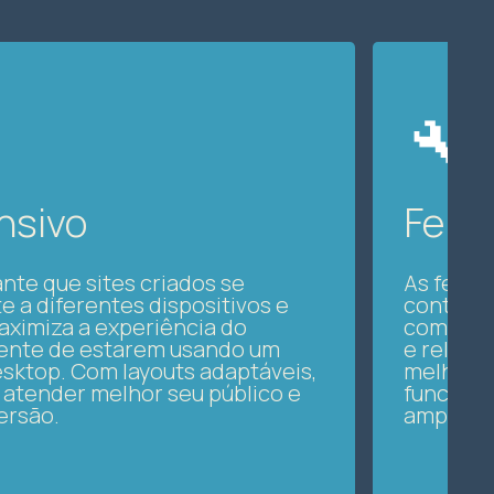
🔧
nsivo
Ferr
nte que sites criados se
As ferra
 a diferentes dispositivos e
conteúdo
aximiza a experiência do
como aná
ente de estarem usando um
e relató
sktop. Com layouts adaptáveis,
melhorem
atender melhor seu público e
funciona
ersão.
amplo e 