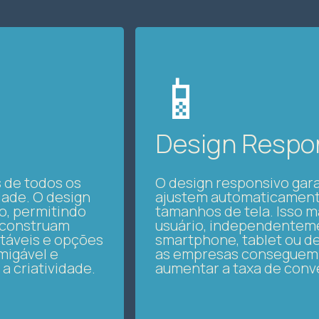
📱
Design Respo
s de todos os
O design responsivo gara
dade. O design
ajustem automaticamente
o, permitindo
tamanhos de tela. Isso m
s construam
usuário, independentem
táveis e opções
smartphone, tablet ou de
migável e
as empresas conseguem 
a criatividade.
aumentar a taxa de conv