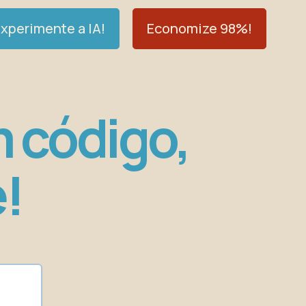
xperimente a IA!
Economize 98%!
m código,
!