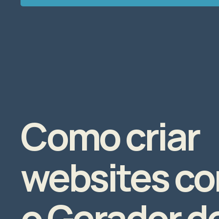
Como criar
websites c
o Gerador d