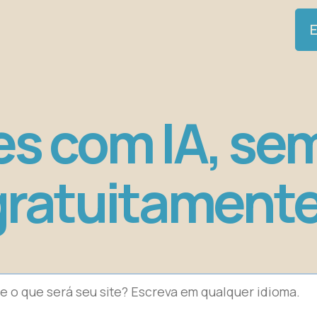
E
es com IA, se
gratuitamente