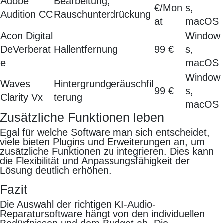
Adobe
Bearbeitung,
€/Mon
s,
Audition CC
Rauschunterdrückung
at
macOS
Acon Digital
Window
DeVerberat
Hallentfernung
99 €
s,
e
macOS
Window
Waves
Hintergrundgeräuschfil
99 €
s,
Clarity Vx
terung
macOS
Zusätzliche Funktionen leben
Egal für welche Software man sich entscheidet,
viele bieten Plugins und Erweiterungen an, um
zusätzliche Funktionen zu integrieren. Dies kann
die Flexibilität und Anpassungsfähigkeit der
Lösung deutlich erhöhen.
Fazit
Die Auswahl der richtigen KI-Audio-
Reparatursoftware hängt von den individuellen