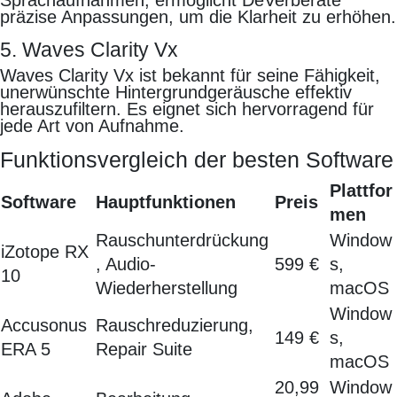
Sprachaufnahmen, ermöglicht DeVerberate
präzise Anpassungen, um die Klarheit zu erhöhen.
5. Waves Clarity Vx
Waves Clarity Vx ist bekannt für seine Fähigkeit,
unerwünschte Hintergrundgeräusche effektiv
herauszufiltern. Es eignet sich hervorragend für
jede Art von Aufnahme.
Funktionsvergleich der besten Software
Plattfor
Software
Hauptfunktionen
Preis
men
Rauschunterdrückung
Window
iZotope RX
, Audio-
599 €
s,
10
Wiederherstellung
macOS
Window
Accusonus
Rauschreduzierung,
149 €
s,
ERA 5
Repair Suite
macOS
20,99
Window