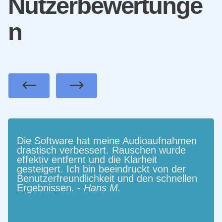
Nutzerbewertunge
n
Previous
Next
Die Software hat meine Audioaufnahmen
drastisch verbessert. Rauschen wurde
effektiv entfernt und die Klarheit
gesteigert. Ich bin beeindruckt von der
Benutzerfreundlichkeit und den schnellen
Ergebnissen. -
Hans M.