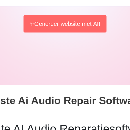
✨Genereer website met AI!
ste Ai Audio Repair Softw
te AI Audio Reparatiesoft