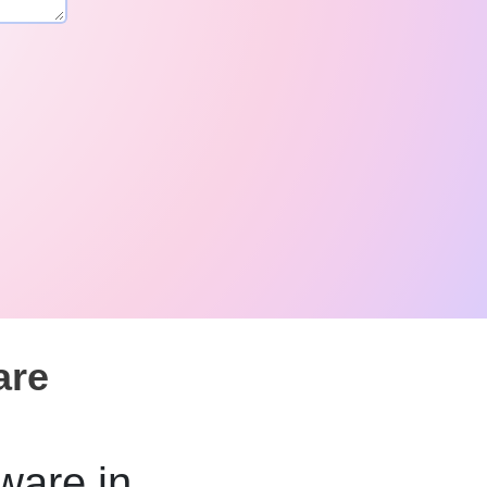
are
ware in