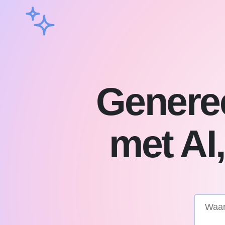
Generee
met AI,