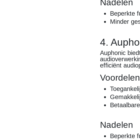
Nadelen
Beperkte f
Minder ges
4. Aupho
Auphonic bied
audioverwerkin
efficiënt audi
Voordele
Toegankeli
Gemakkelij
Betaalbare 
Nadelen
Beperkte fu