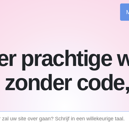
M
r prachtige 
 zonder code,