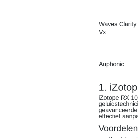
Waves Clarity
Vx
Auphonic
1. iZoto
iZotope RX 10
geluidstechnic
geavanceerde 
effectief aanp
Voordele