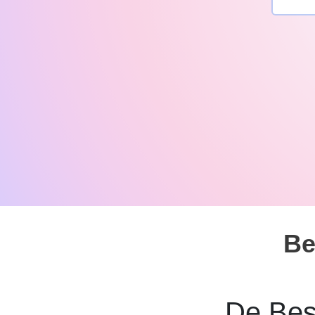
Be
De Bes