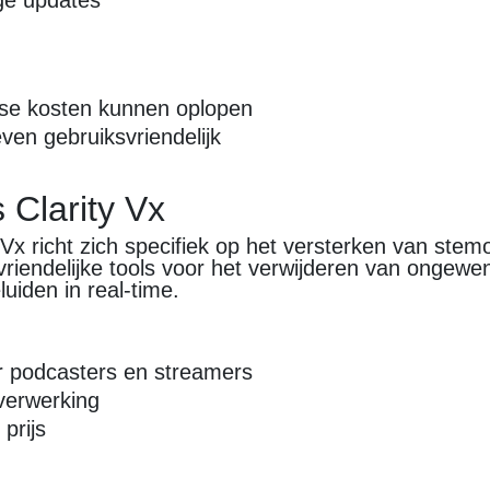
ge updates
kse kosten kunnen oplopen
 even gebruiksvriendelijk
 Clarity Vx
Vx richt zich specifiek op het versterken van ste
vriendelijke tools voor het verwijderen van ongewe
uiden in real-time.
n
r podcasters en streamers
verwerking
prijs