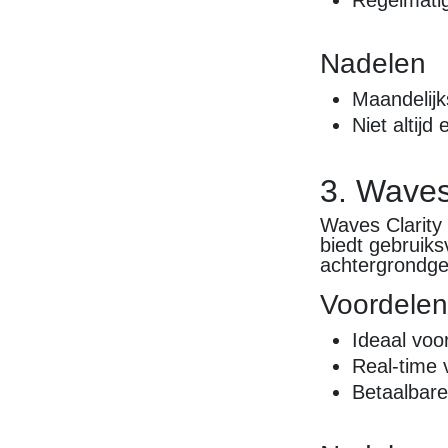
Regelmati
Nadelen
Maandelij
Niet altijd
3. Waves
Waves Clarity 
biedt gebruiks
achtergrondgel
Voordele
Ideaal voo
Real-time 
Betaalbare 