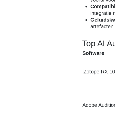
Compatibil
integratie
Geluidskwa
artefacten
Top AI A
Software
iZotope RX 1
Adobe Auditio