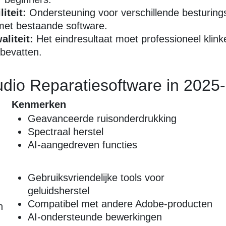
iteit:
Ondersteuning voor verschillende besturin
 met bestaande software.
liteit:
Het eindresultaat moet professioneel klin
 bevatten.
udio Reparatiesoftware in 2025
Kenmerken
Geavanceerde ruisonderdrukking
Spectraal herstel
0
AI-aangedreven functies
Gebruiksvriendelijke tools voor
geluidsherstel
Compatibel met andere Adobe-producten
n
AI-ondersteunde bewerkingen