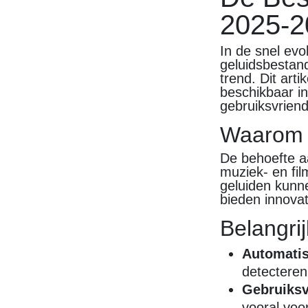
2025-2
In de snel evo
geluidsbestan
trend. Dit art
beschikbaar in
gebruiksvriend
Waarom A
De behoefte aa
muziek- en fil
geluiden kunne
bieden innova
Belangri
Automatis
detecteren
Gebruiksvr
vooral voo