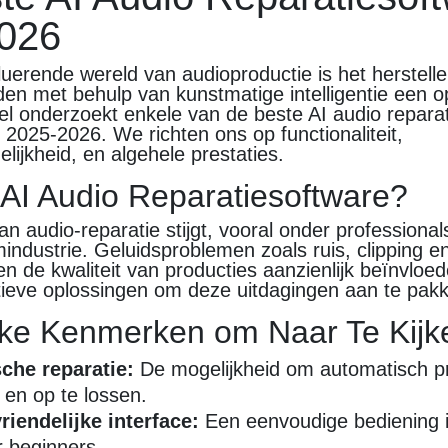
026
luerende wereld van audioproductie is het herstell
den met behulp van kunstmatige intelligentie een
ikel onderzoekt enkele van de beste AI audio repara
 2025-2026. We richten ons op functionaliteit,
elijkheid, en algehele prestaties.
I Audio Reparatiesoftware?
n audio-reparatie stijgt, vooral onder professional
mindustrie. Geluidsproblemen zoals ruis, clipping 
n de kwaliteit van producties aanzienlijk beïnvloed
tieve oplossingen om deze uitdagingen aan te pak
jke Kenmerken om Naar Te Kijk
che reparatie:
De mogelijkheid om automatisch p
 en op te lossen.
iendelijke interface:
Een eenvoudige bediening i
r beginners.