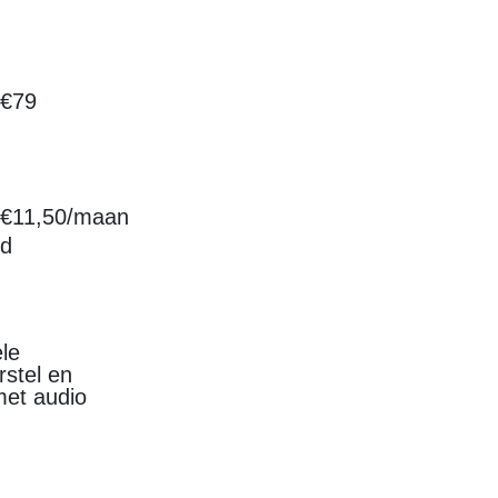
€79
€11,50/maan
d
le
rstel en
met audio