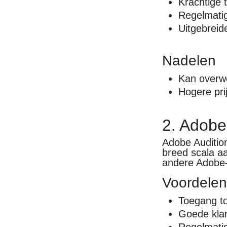
Krachtige 
Regelmatig
Uitgebreide
Nadelen
Kan overwe
Hogere prij
2. Adobe
Adobe Audition
breed scala aa
andere Adobe-
Voordele
Toegang to
Goede kla