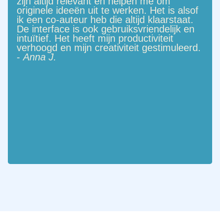
zijn altijd relevant en helpen me om
originele ideeën uit te werken. Het is alsof
ik een co-auteur heb die altijd klaarstaat.
De interface is ook gebruiksvriendelijk en
intuïtief. Het heeft mijn productiviteit
verhoogd en mijn creativiteit gestimuleerd.
-
Anna J.