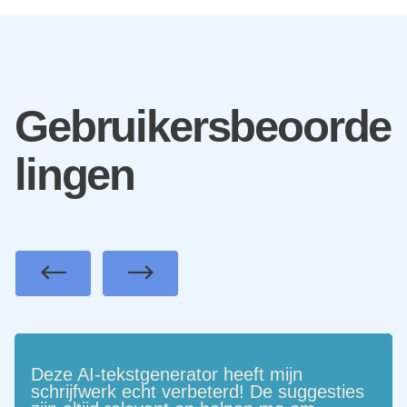
Gebruikersbeoorde
lingen
Previous
Next
Deze AI-tekstgenerator heeft mijn
schrijfwerk echt verbeterd! De suggesties