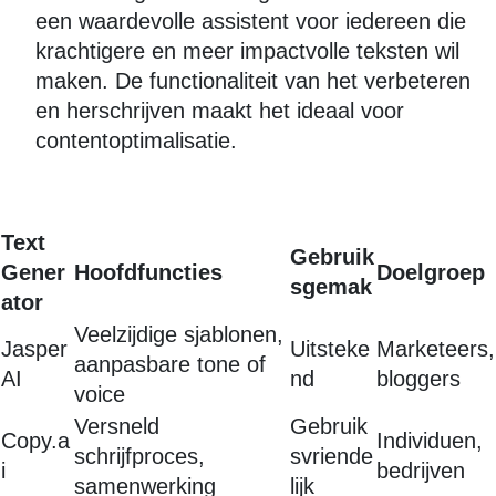
een waardevolle assistent voor iedereen die
krachtigere en meer impactvolle teksten wil
maken. De functionaliteit van het verbeteren
en herschrijven maakt het ideaal voor
contentoptimalisatie.
Text
Gebruik
Gener
Hoofdfuncties
Doelgroep
sgemak
ator
Veelzijdige sjablonen,
Jasper
Uitsteke
Marketeers,
aanpasbare tone of
AI
nd
bloggers
voice
Versneld
Gebruik
Copy.a
Individuen,
schrijfproces,
svriende
i
bedrijven
samenwerking
lijk