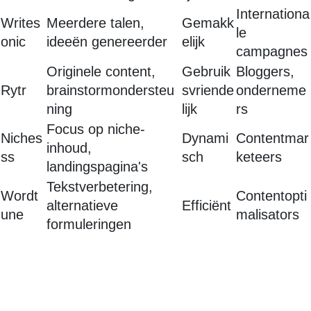
Internationa
Writes
Meerdere talen,
Gemakk
le
onic
ideeën genereerder
elijk
campagnes
Originele content,
Gebruik
Bloggers,
Rytr
brainstormondersteu
svriende
onderneme
ning
lijk
rs
Focus op niche-
Niches
Dynami
Contentmar
inhoud,
ss
sch
keteers
landingspagina's
Tekstverbetering,
Wordt
Contentopti
alternatieve
Efficiënt
une
malisators
formuleringen