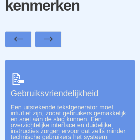
kenmerken
Previous
Next
📝
Gebruiksvriendelijkheid
Een uitstekende tekstgenerator moet
intuïtief zijn, zodat gebruikers gemakkelijk
en snel aan de slag kunnen. Een
overzichtelijke interface en duidelijke
instructies zorgen ervoor dat zelfs minder
technische gebruikers het systeem