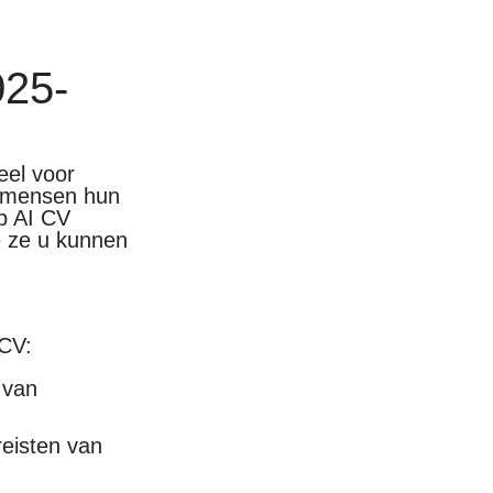
025-
ieel voor
p mensen hun
op AI CV
e ze u kunnen
 CV:
 van
reisten van