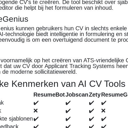
ogende CV's te creëren. De tool beschikt over sja
ditor die helpt bij het formuleren van inhoud.
eGenius
ius kunnen gebruikers hun CV in slechts enkele
I-technologie biedt intelligentie in formulering en s
eenvoudig is om een overtuigend document te pro
h voornamelijk op het creëren van ATS-vriendelijke
rt dat uw CV door Applicant Tracking Systems hee
n de moderne sollicitatiewereld.
jke Kenmerken van AI CV Tools
ResumeBot
Jobscan
Zety
ResumeG
ak
✔️
✔️
✔️
✔️
k
❌
✔️
✔️
❌
te sjablonen
✔️
✔️
✔️
✔️
feedback
✔️
✔️
✔️
✔️