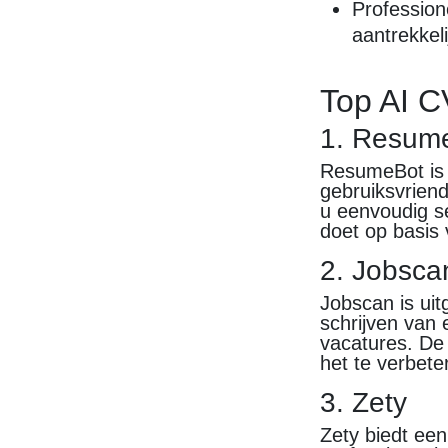
Profession
aantrekkel
Top AI CV
1. Resum
ResumeBot is 
gebruiksvriend
u eenvoudig s
doet op basis
2. Jobsca
Jobscan is uit
schrijven van 
vacatures. De 
het te verbete
3. Zety
Zety biedt een