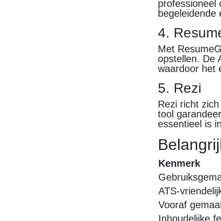
professioneel 
begeleidende e
4. Resum
Met ResumeGen
opstellen. De A
waardoor het 
5. Rezi
Rezi richt zic
tool garandee
essentieel is i
Belangri
Kenmerk
Gebruiksgem
ATS-vriendelij
Vooraf gemaak
Inhoudelijke 