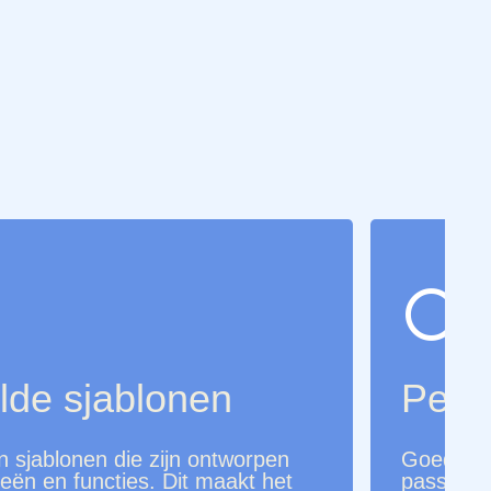
🔍
lde sjablonen
Perso
n sjablonen die zijn ontworpen
Goede AI-
ieën en functies. Dit maakt het
passen aa