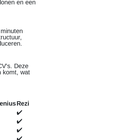
blonen en een
 minuten
tructuur,
duceren.
 CV's. Deze
n komt, wat
enius
Rezi
✔️
✔️
✔️
✔️