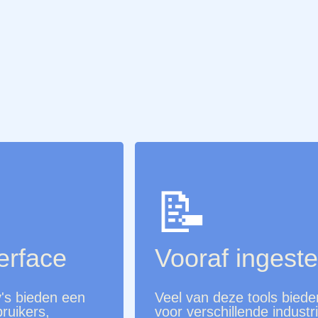
📝
erface
Vooraf ingeste
v's bieden een
Veel van deze tools biede
ruikers,
voor verschillende industr