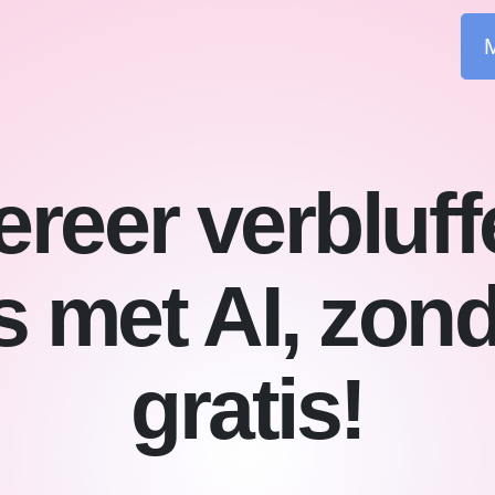
M
reer verbluf
s met AI, zond
gratis!