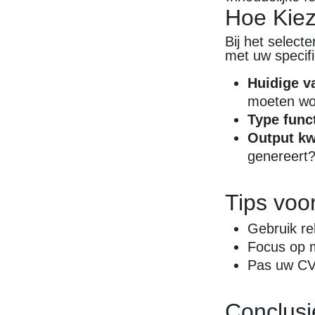
Hoe Kiez
Bij het select
met uw specif
Huidige v
moeten wo
Type funct
Output kwa
genereert
Tips voo
Gebruik re
Focus op m
Pas uw CV 
Conclusi