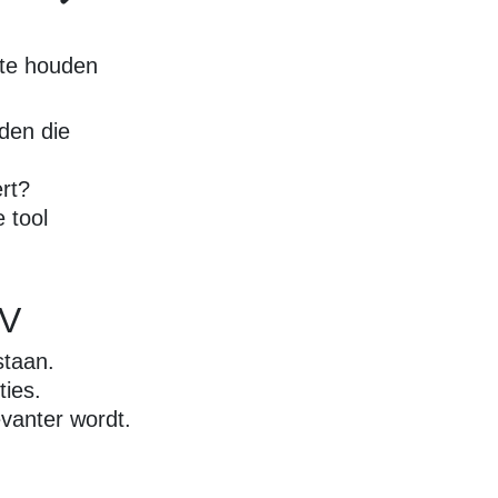
g te houden
eden die
ert?
 tool
CV
staan.
ties.
evanter wordt.