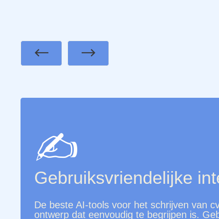
Previous
Next
✍️
Gebruiksvriendelijke int
De beste AI-tools voor het schrijven van c
ontwerp dat eenvoudig te begrijpen is. Geb