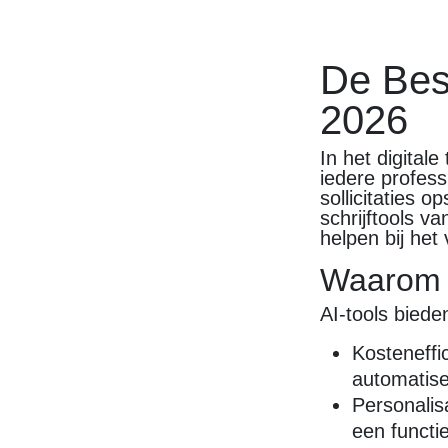
De Best
2026
In het digitale
iedere profes
sollicitaties 
schrijftools 
helpen bij het
Waarom K
AI-tools biede
Kosteneffi
automatise
Personalis
een functie