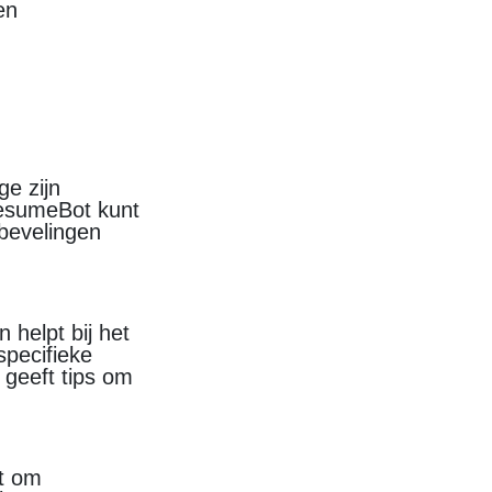
en
e zijn
 ResumeBot kunt
nbevelingen
 helpt bij het
specifieke
 geeft tips om
lt om