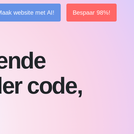
aak website met AI!
Bespaar 98%!
fende
er code,