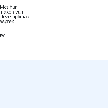
. Met hun
t maken van
n deze optimaal
gesprek
uw