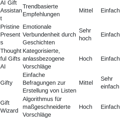
AI Gift
Trendbasierte
Assistan
Mittel
Einfach
Empfehlungen
t
Pristine
Emotionale
Sehr
Present
Verbundenheit durch
Einfach
hoch
s
Geschichten
Thought
Kategorisierte,
ful Gifts
anlassbezogene
Hoch
Einfach
AI
Vorschläge
Einfache
Sehr
Gifty
Befragungen zur
Mittel
einfach
Erstellung von Listen
Algorithmus für
Gift
maßgeschneiderte
Hoch
Einfach
Wizard
Vorschläge