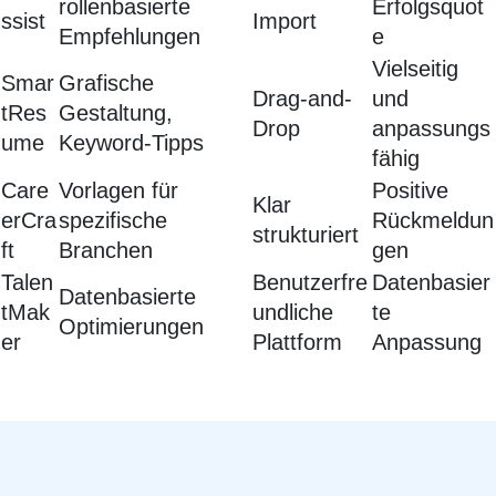
rollenbasierte
Erfolgsquot
ssist
Import
Empfehlungen
e
Vielseitig
Smar
Grafische
Drag-and-
und
tRes
Gestaltung,
Drop
anpassungs
ume
Keyword-Tipps
fähig
Care
Vorlagen für
Positive
Klar
erCra
spezifische
Rückmeldun
strukturiert
ft
Branchen
gen
Talen
Benutzerfre
Datenbasier
Datenbasierte
tMak
undliche
te
Optimierungen
er
Plattform
Anpassung