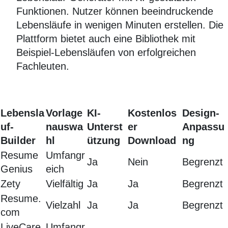
Funktionen. Nutzer können beeindruckende
Lebensläufe in wenigen Minuten erstellen. Die
Plattform bietet auch eine Bibliothek mit
Beispiel-Lebensläufen von erfolgreichen
Fachleuten.
Lebensla
Vorlage
KI-
Kostenlos
Design-
uf-
nauswa
Unterst
er
Anpassu
Builder
hl
ützung
Download
ng
Resume
Umfangr
Ja
Nein
Begrenzt
Genius
eich
Zety
Vielfältig
Ja
Ja
Begrenzt
Resume.
Vielzahl
Ja
Ja
Begrenzt
com
LiveCare
Umfangr