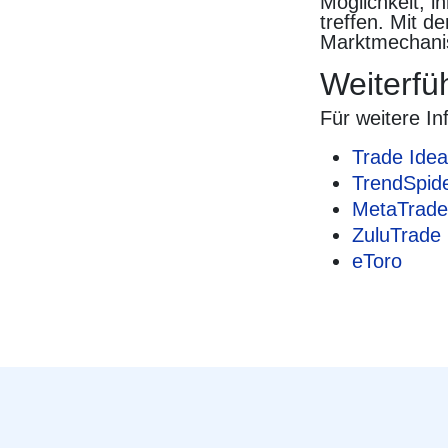
Möglichkeit, i
treffen. Mit d
Marktmechanis
Weiterf
Für weitere I
Trade Ide
TrendSpid
MetaTrade
ZuluTrade
eToro