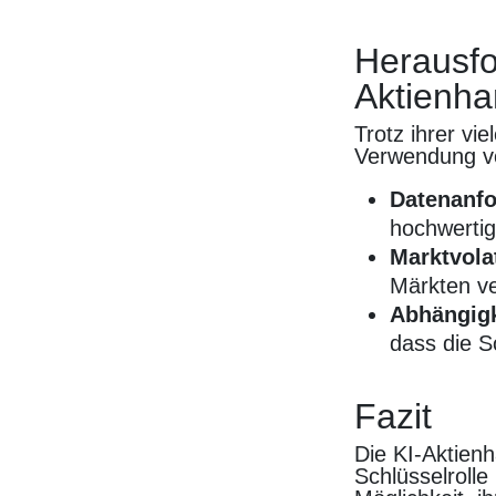
Herausfo
Aktienha
Trotz ihrer vi
Verwendung vo
Datenanfo
hochwerti
Marktvolat
Märkten v
Abhängigk
dass die So
Fazit
Die KI-Aktien
Schlüsselrolle