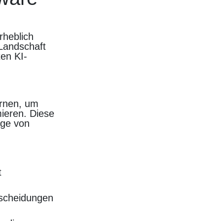
rheblich
 Landschaft
ten KI-
ernen, um
ieren. Diese
age von
t
tscheidungen