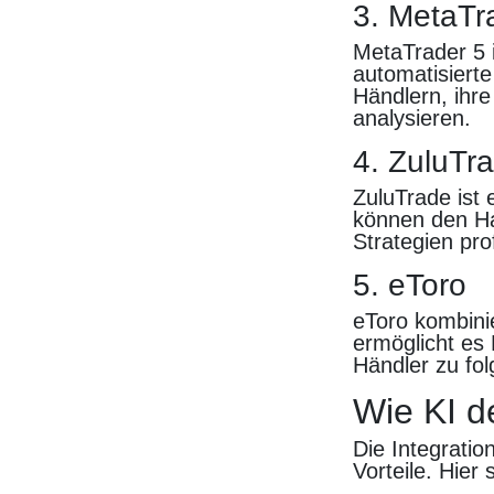
3. MetaTr
MetaTrader 5 i
automatisierte
Händlern, ihr
analysieren.
4. ZuluTr
ZuluTrade ist 
können den Ha
Strategien prof
5. eToro
eToro kombinie
ermöglicht es 
Händler zu fol
Wie KI d
Die Integratio
Vorteile. Hier