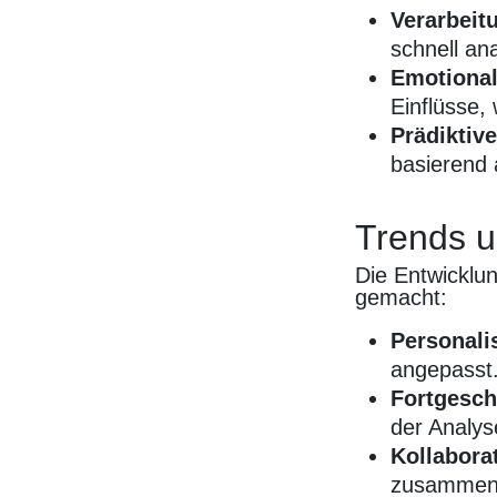
Verarbeit
schnell ana
Emotional
Einflüsse,
Prädiktiv
basierend 
Trends u
Die Entwicklun
gemacht:
Personali
angepasst
Fortgesch
der Analys
Kollabora
zusammenz