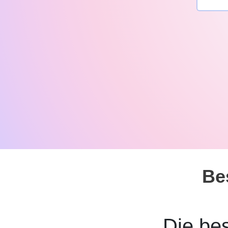
Be
Die be