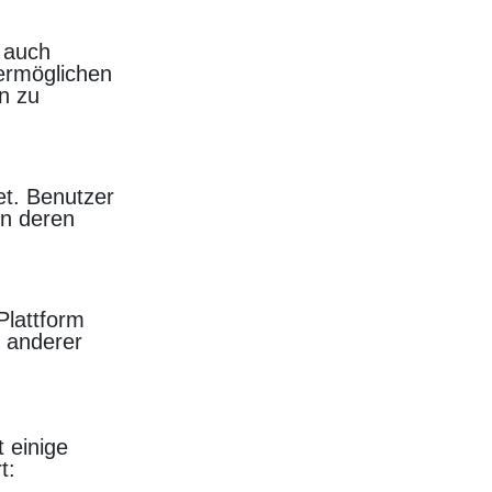
s auch
 ermöglichen
n zu
et. Benutzer
on deren
Plattform
n anderer
t einige
t: