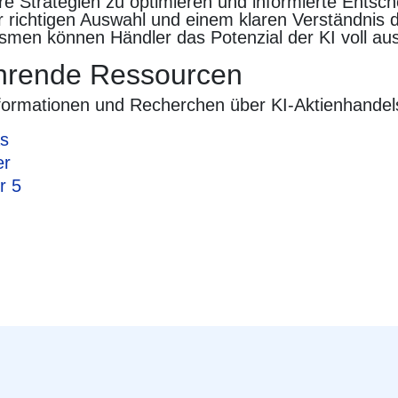
hre Strategien zu optimieren und informierte Entsc
er richtigen Auswahl und einem klaren Verständnis 
men können Händler das Potenzial der KI voll au
ührende Ressourcen
nformationen und Recherchen über KI-Aktienhandel
as
er
r 5