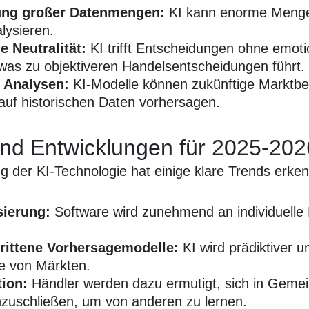
ung großer Datenmengen:
KI kann enorme Menge
lysieren.
e Neutralität:
KI trifft Entscheidungen ohne emoti
 was zu objektiveren Handelsentscheidungen führt.
e Analysen:
KI-Modelle können zukünftige Markt
auf historischen Daten vorhersagen.
nd Entwicklungen für 2025-202
g der KI-Technologie hat einige klare Trends erke
sierung:
Software wird zunehmend an individuelle 
.
rittene Vorhersagemodelle:
KI wird prädiktiver 
e von Märkten.
tion:
Händler werden dazu ermutigt, sich in Geme
uschließen, um von anderen zu lernen.