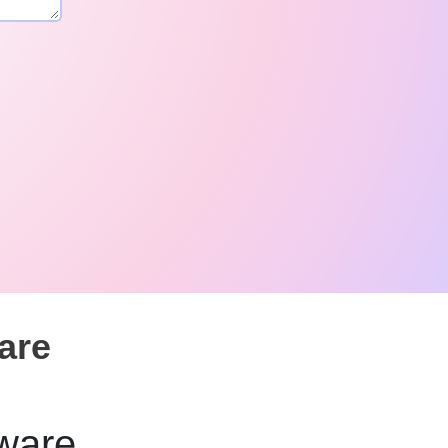
are
tware