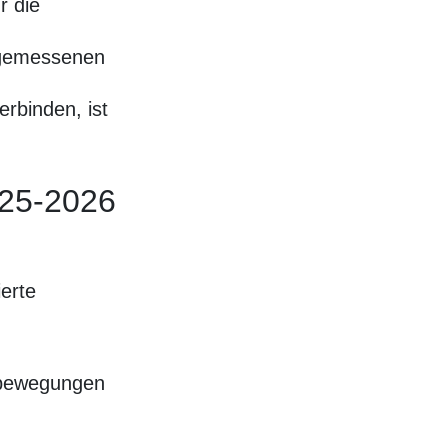
r die
ngemessenen
erbinden, ist
025-2026
ierte
isbewegungen