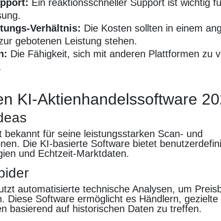
pport:
Ein reaktionsschneller Support ist wichtig fü
sung.
stungs-Verhältnis:
Die Kosten sollten in einem a
 zur gebotenen Leistung stehen.
n:
Die Fähigkeit, sich mit anderen Plattformen zu v
.
en KI-Aktienhandelssoftware 2
Ideas
t bekannt für seine leistungsstarken Scan- und
nen. Die KI-basierte Software bietet benutzerdefin
gien und Echtzeit-Marktdaten.
pider
utzt automatisierte technische Analysen, um Pre
. Diese Software ermöglicht es Händlern, gezielte
 basierend auf historischen Daten zu treffen.