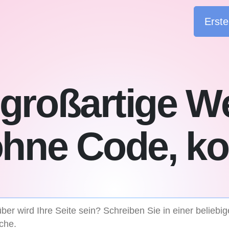
Erste
e großartige W
 ohne Code, ko