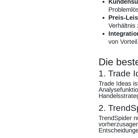
Kundensu
Problemlö
Preis-Lei
Verhältnis
Integratio
von Vorteil
Die best
1. Trade 
Trade Ideas is
Analysefunktio
Handelsstrate
2. TrendS
TrendSpider n
vorherzusagen
Entscheidungen