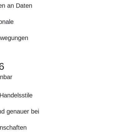
n an Daten
onale
bewegungen
6
nnbar
Handelsstile
und genauer bei
inschaften