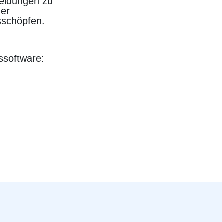
heidungen zu
der
sschöpfen.
ssoftware: