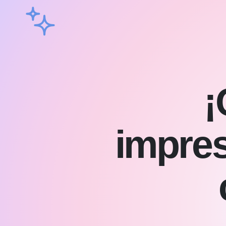
¡
impres