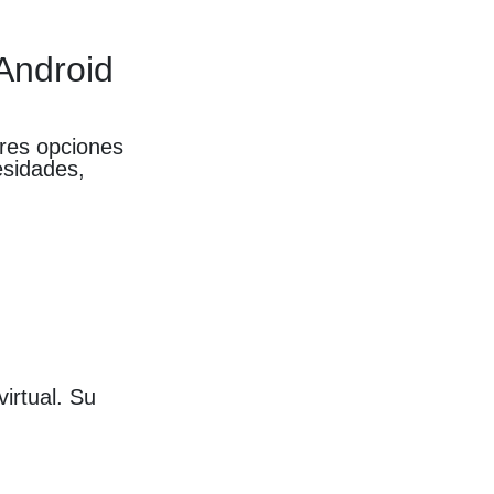
 Android
ores opciones
esidades,
irtual. Su