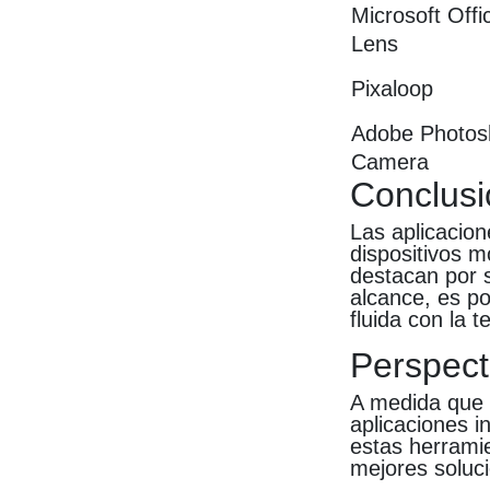
Microsoft Offi
Lens
Pixaloop
Adobe Photos
Camera
Conclusi
Las aplicacio
dispositivos 
destacan por s
alcance, es po
fluida con la t
Perspect
A medida que l
aplicaciones 
estas herrami
mejores soluc