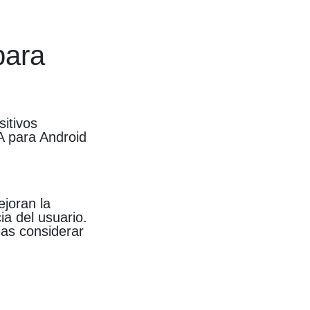
para
itivos
IA para Android
joran la
ia del usuario.
ías considerar