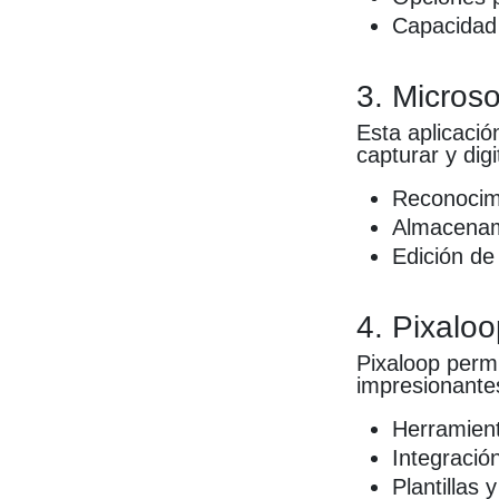
Capacidad 
3. Microso
Esta aplicaci
capturar y dig
Reconocimi
Almacenam
Edición d
4. Pixalo
Pixaloop permi
impresionantes
Herramient
Integració
Plantillas 