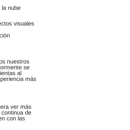
 la nube
ectos visuales
cción
os nuestros
iormente se
ientas al
experiencia más
spera ver más
 continua de
en con las