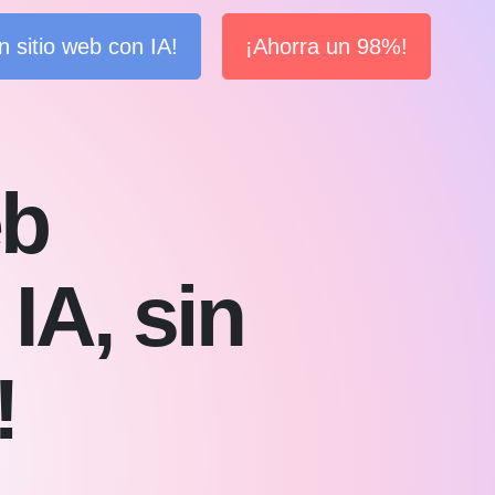
n sitio web con IA!
¡Ahorra un 98%!
eb
IA, sin
!