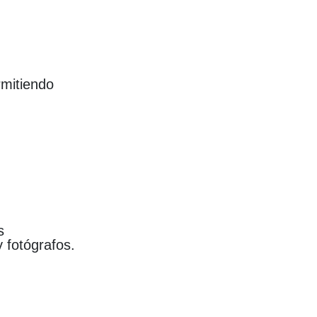
rmitiendo
s
 fotógrafos.