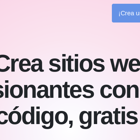
¡Crea u
Crea sitios w
ionantes con 
código, gratis