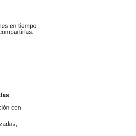
genes en tiempo
compartirlas.
adas
ción con
zadas,