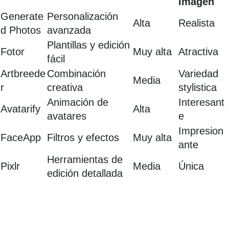
Imagen
Generate
Personalización
Alta
Realista
d Photos
avanzada
Plantillas y edición
Fotor
Muy alta
Atractiva
fácil
Artbreede
Combinación
Variedad
Media
r
creativa
stylistica
Animación de
Interesant
Avatarify
Alta
avatares
e
Impresion
FaceApp
Filtros y efectos
Muy alta
ante
Herramientas de
Pixlr
Media
Única
edición detallada