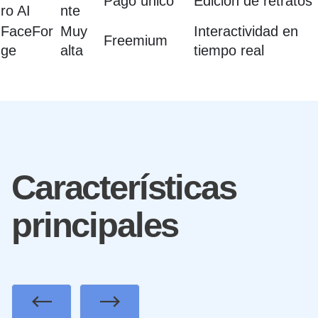
Pago único
Edición de retratos
ro AI
nte
FaceFor
Muy
Interactividad en
Freemium
ge
alta
tiempo real
Características
principales
Previous
Next