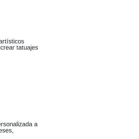
rtísticos
 crear tatuajes
ersonalizada a
eses,