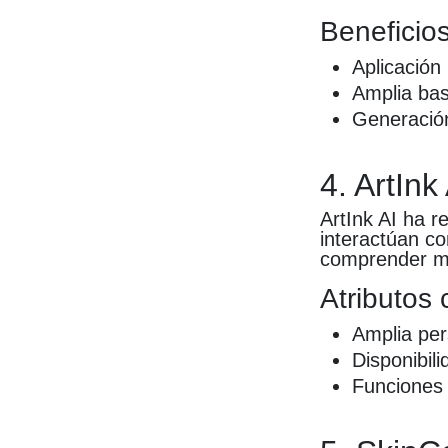
Beneficios
Aplicación
Amplia bas
Generación
4. ArtInk
ArtInk AI ha r
interactúan co
comprender me
Atributos 
Amplia pe
Disponibili
Funciones