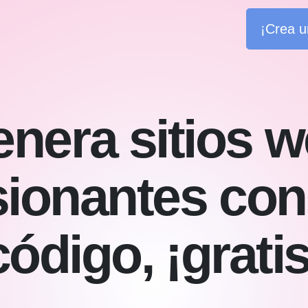
¡Crea u
nera sitios 
ionantes con 
código, ¡gratis