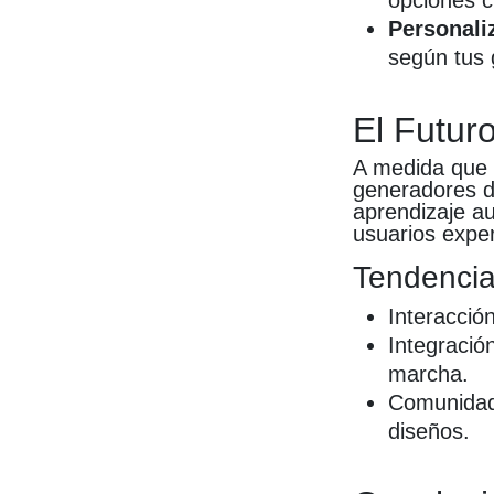
opciones c
Personali
según tus 
El Futuro
A medida que 
generadores de
aprendizaje a
usuarios expe
Tendencia
Interacció
Integración
marcha.
Comunidad 
diseños.