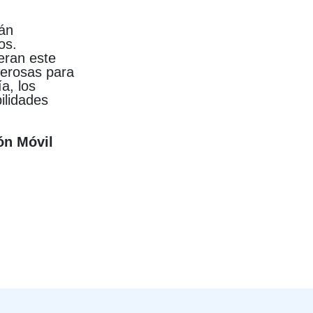
tán
os.
deran este
derosas para
a, los
ilidades
ón Móvil