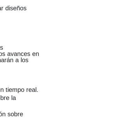
ar diseños
os
Los avances en
arán a los
n tiempo real.
obre la
ión sobre