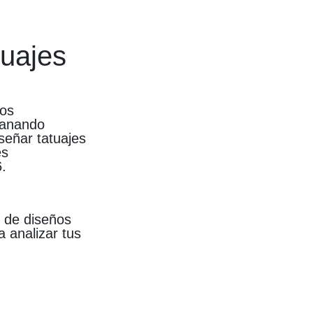
uajes
los
 ganando
señar tatuajes
es
.
n de diseños
 analizar tus