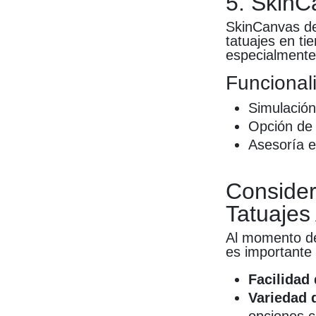
5. SkinC
SkinCanvas de
tatuajes en ti
especialmente 
Funcional
Simulación
Opción de 
Asesoría e
Consider
Tatuajes
Al momento de 
es importante 
Facilidad
Variedad d