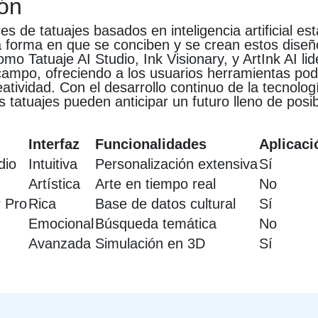
ón
s de tatuajes basados en inteligencia artificial es
a forma en que se conciben y se crean estos diseñ
mo Tatuaje AI Studio, Ink Visionary, y ArtInk AI li
ampo, ofreciendo a los usuarios herramientas po
atividad. Con el desarrollo continuo de la tecnologí
 tatuajes pueden anticipar un futuro lleno de posib
Interfaz
Funcionalidades
Aplicaci
dio
Intuitiva
Personalización extensiva
Sí
Artística
Arte en tiempo real
No
r Pro
Rica
Base de datos cultural
Sí
Emocional
Búsqueda temática
No
Avanzada
Simulación en 3D
Sí