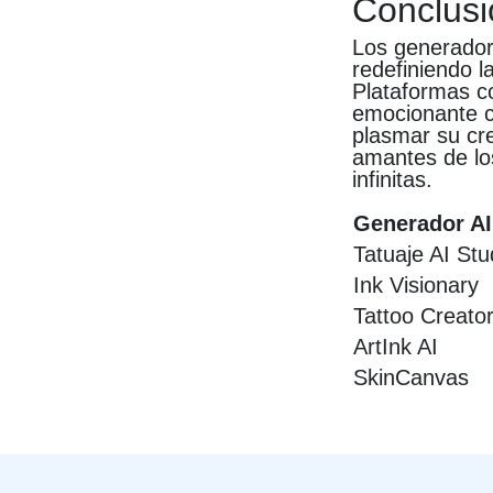
Conclusi
Los generadore
redefiniendo l
Plataformas co
emocionante c
plasmar su cre
amantes de los
infinitas.
Generador AI
Tatuaje AI Stu
Ink Visionary
Tattoo Creato
ArtInk AI
SkinCanvas