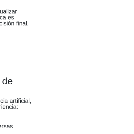
ualizar
ica es
sión final.
 de
a artificial,
iencia:
ersas