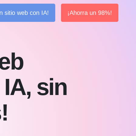
n sitio web con IA!
¡Ahorra un 98%!
web
IA, sin
!