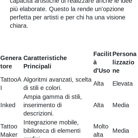
capacità artistiche di realizzare anche le idee
più elaborate. Questo la rende un'opzione
perfetta per artisti e per chi ha una visione
chiara.
Facilit
Persona
Genera
Caratteristiche
à
lizzazio
tore
Principali
d'Uso
ne
TattooA
Algoritmi avanzati, scelta
Alta
Elevata
I
di stili e colori.
Ampia gamma di stili,
Inked
inserimento di
Alta
Media
descrizioni.
Integrazione mobile,
Tattoo
Molto
biblioteca di elementi
Media
Maker
alta