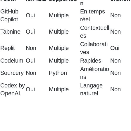
n
GitHub
En temps
Oui
Multiple
Non
Copilot
réel
Contextuell
Tabnine
Oui
Multiple
Non
es
Collaborati
Replit
Non
Multiple
Oui
ves
Codeium
Oui
Multiple
Rapides
Non
Amélioratio
Sourcery
Non
Python
Non
ns
Codex by
Langage
Oui
Multiple
Non
OpenAI
naturel