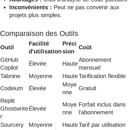
Inconvénients :
Peut ne pas convenir aux
projets plus simples.
Comparaison des Outils
Facilité
Préci
Outil
Coût
d'utilisation
sion
GitHub
Abonnement
Élevée
Haute
Copilot
mensuel
Tabnine
Moyenne
Haute
Tarification flexible
Moye
Codeium
Élevée
Gratuit
nne
Replit
Moye
Forfait inclus dans
Ghostwrite
Élevée
nne
l'abonnement
r
Sourcery
Moyenne
Haute
Tarif par utilisation