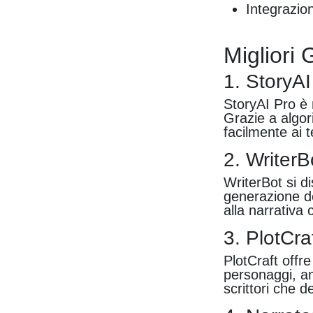
Integrazion
Migliori 
1. StoryAI
StoryAI Pro è 
Grazie a algor
facilmente ai t
2. WriterB
WriterBot si di
generazione d
alla narrativ
3. PlotCra
PlotCraft offr
personaggi, am
scrittori che 