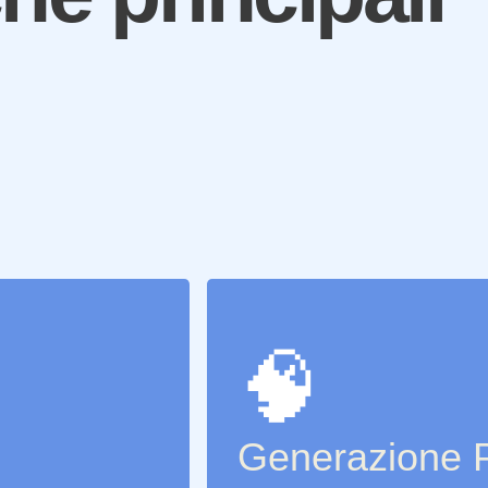
🧠
Generazione P