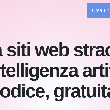
Crea un 
siti web stra
telligenza artif
odice, gratui