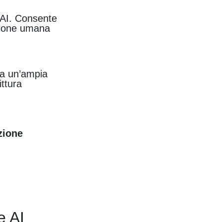
'AI. Consente
izione umana
Ha un’ampia
ittura
zione
e AI