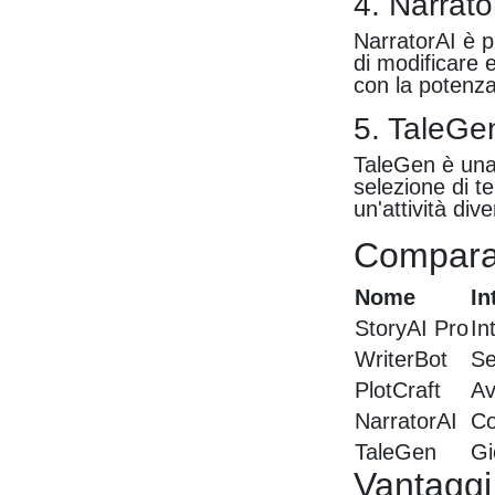
4. Narrato
NarratorAI è p
di modificare 
con la potenza
5. TaleGe
TaleGen è una 
selezione di te
un'attività div
Compara 
Nome
In
StoryAI Pro
In
WriterBot
Se
PlotCraft
Av
NarratorAI
Co
TaleGen
Gi
Vantaggi 