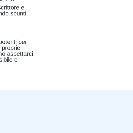
crittore e
endo spunti
potenti per
e proprie
mo aspettarci
ibile e