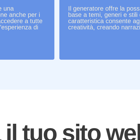
e una
Il generatore offre la possi
one anche per i
base a temi, generi e stili
accedere a tutte
caratteristica consente agl
’esperienza di
creatività, creando narraz
 il tuo sito we