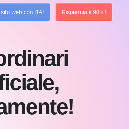
sito web con l'IA!
Risparmia il 98%!
ordinari
iciale,
tamente!