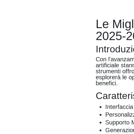
Le Migl
2025-2
Introduz
Con l'avanzame
artificiale st
strumenti offro
esplorerà le op
benefici.
Caratteri
Interfaccia
Personaliz
Supporto M
Generazio