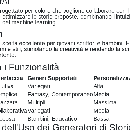
rAI
rogettato per coloro che vogliono collaborare con l
e ottimizzare le storie proposte, combinando l'intu
 del machine learning.
n
scelta eccellente per giovani scrittori e bambini. 
mi e stili, stimolando la creatività e rendendo la scr
ertente.
i Funzionalità
terfaccia
Generi Supportati
Personalizza
tuitiva
Variegati
Alta
mplice
Fantasy, Contemporaneo
Media
anzata
Multipli
Massima
llaborativa
Variegati
Media
ocosa
Bambini, Educativo
Bassa
dell'Uso dei Generatori di Stori