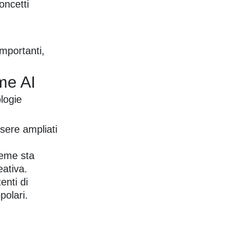
oncetti
mportanti,
me AI
logie
ere ampliati
meme sta
ativa.
enti di
polari.