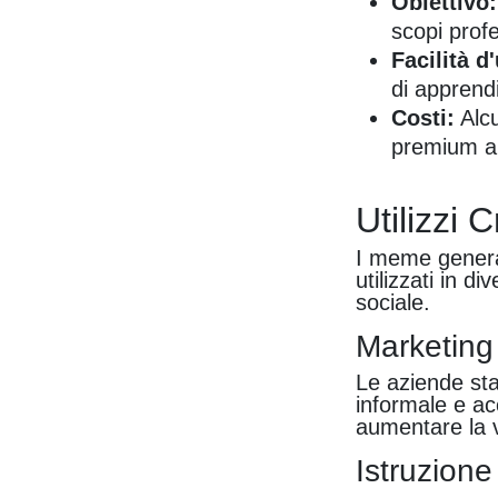
Obiettivo:
scopi profe
Facilità d
di apprend
Costi:
Alcu
premium a
Utilizzi 
I meme genera
utilizzati in d
sociale.
Marketing
Le aziende st
informale e ac
aumentare la vi
Istruzion