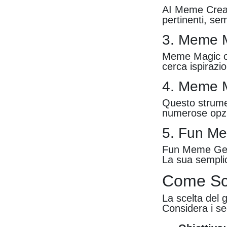
AI Meme Creato
pertinenti, sem
3. Meme 
Meme Magic off
cerca ispirazio
4. Meme 
Questo strume
numerose opzion
5. Fun M
Fun Meme Gener
La sua semplici
Come Sce
La scelta del 
Considera i se