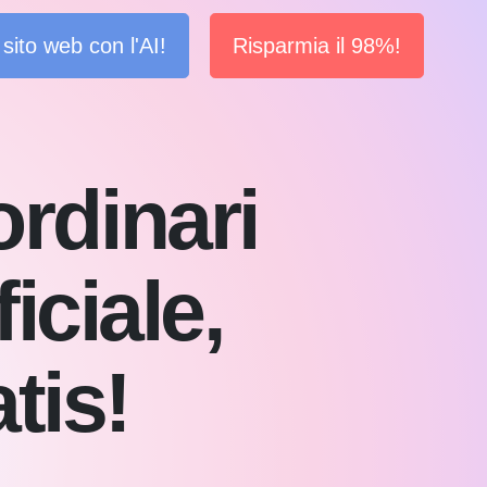
sito web con l'AI!
Risparmia il 98%!
ordinari
iciale,
tis!