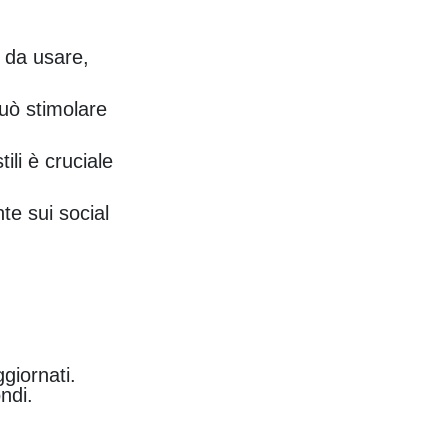
 da usare,
può stimolare
ili è cruciale
te sui social
giornati.
ndi.