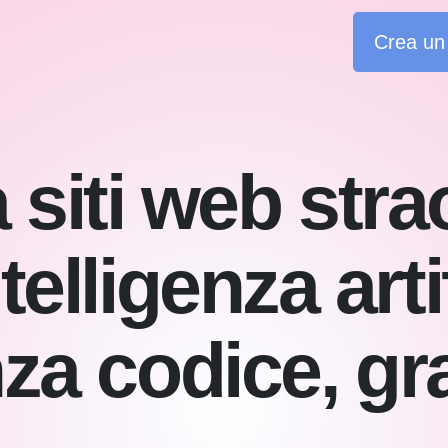
Crea un 
siti web stra
telligenza artif
za codice, gra