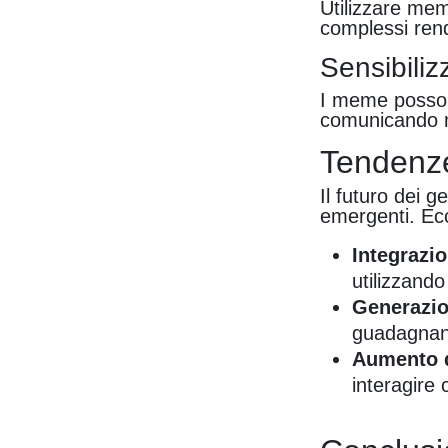
Utilizzare mem
complessi rend
Sensibiliz
I meme possono
comunicando me
Tendenze
Il futuro dei 
emergenti. Ec
Integrazi
utilizzando
Generazio
guadagnand
Aumento de
interagire