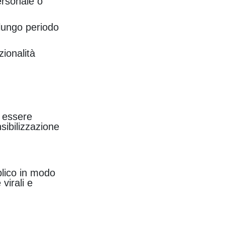
ersonale o
lungo periodo
zionalità
o essere
nsibilizzazione
blico in modo
virali e