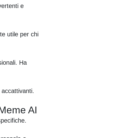
ertenti e
e utile per chi
ionali. Ha
accattivanti.
 Meme AI
pecifiche.