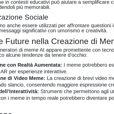
e in contesti educativi può aiutare a semplificare c
endoli più memorabili.
zazione Sociale
 anche essere utilizzati per affrontare questioni i
ssaggi significativi con umorismo e creatività.
 Future nella Creazione di Me
generatori di meme AI appare promettente con tecno
co alcune tendenze da tenere d'occhio:
one con Realtà Aumentata:
I meme potrebbero ess
 AR per esperienze interattive.
ne di Video Meme:
La creazione di brevi video 
o slancio, consentendo maggiore espressione cre
ll'Interattività:
Strumenti che permettono agli ut
 con i meme in tempo reale potrebbero diventare po