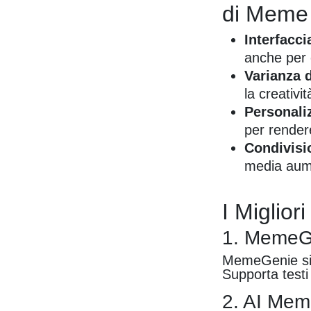
di Meme
Interfacci
anche per 
Varianza 
la creativit
Personali
per rende
Condivisio
media aume
I Miglior
1. MemeG
MemeGenie si d
Supporta testi
2. AI Mem