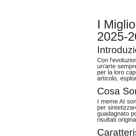
I Migli
2025-2
Introduz
Con l'evoluzio
un'arte sempre
per la loro cap
articolo, espl
Cosa So
I meme AI sono 
per sintetizza
guadagnato popo
risultati origin
Caratter