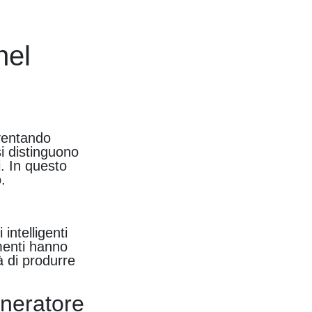
nel
iventando
i distinguono
i. In questo
.
intelligenti
umenti hanno
à di produrre
eneratore