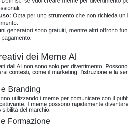
Definisci se vuoi creare meme per divertimento p
ssionali.
'uso:
Opta per uno strumento che non richieda un 
imento.
ni generatori sono gratuiti, mentre altri offrono fun
 pagamento.
Creativi dei Meme AI
ti dall'AI non sono solo per divertimento. Posson
iversi contesti, come il marketing, l'istruzione e la se
 e Branding
anno utilizzando i meme per comunicare con il pub
cattivante. I meme possono rapidamente diventare 
sibilità del marchio.
e e Formazione