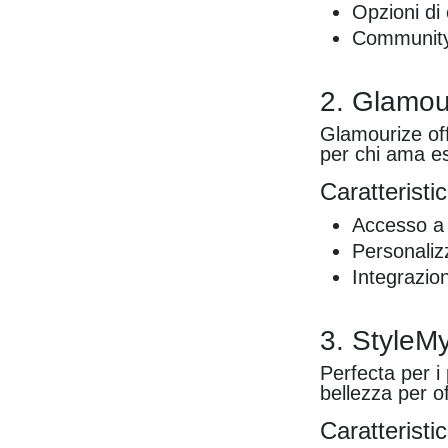
Opzioni di
Community d
2. Glamou
Glamourize off
per chi ama e
Caratteristic
Accesso a t
Personaliz
Integrazio
3. StyleM
Perfecta per i
bellezza per o
Caratteristic