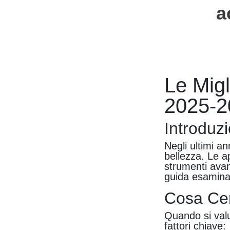
a
Le Migl
2025-2
Introduz
Negli ultimi an
bellezza. Le ap
strumenti avan
guida esamina 
Cosa Cer
Quando si valu
fattori chiave: