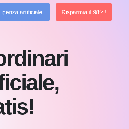
igenza artificiale!
Risparmia il 98%!
ordinari
iciale,
tis!