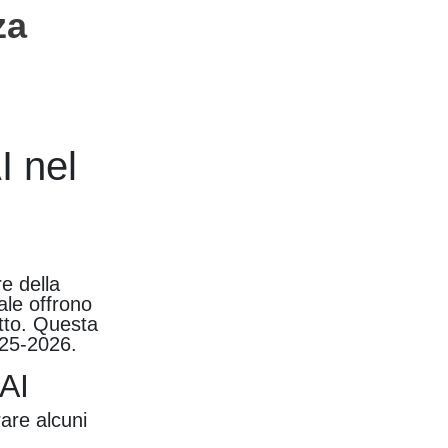
za
I nel
re della
iale offrono
etto. Questa
025-2026.
AI
are alcuni