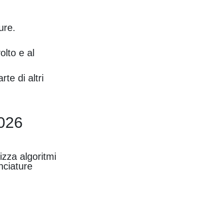
ure.
olto e al
te di altri
2026
izza algoritmi
onciature