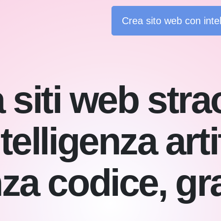
Crea sito web con intell
siti web stra
telligenza artif
za codice, gra