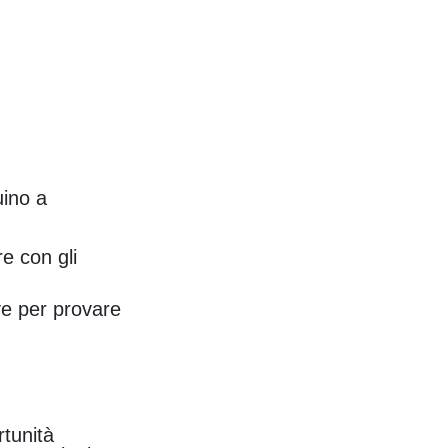
uino a
re con gli
ve per provare
rtunità