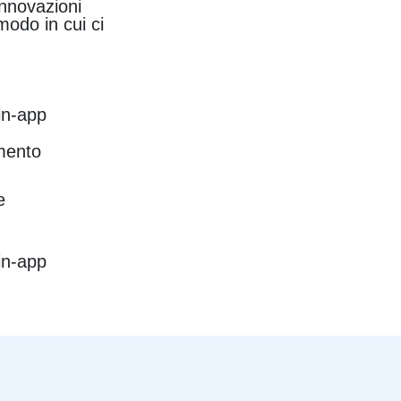
innovazioni
modo in cui ci
in-app
mento
e
in-app