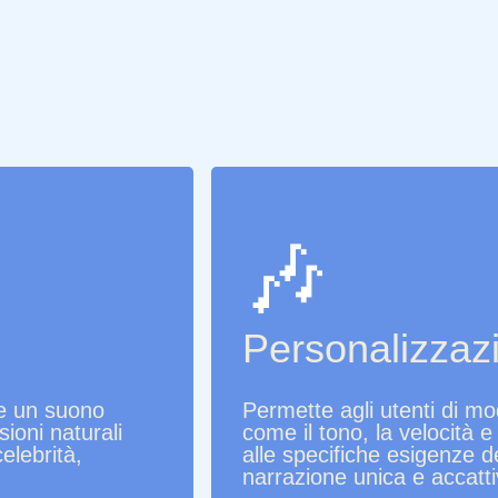
🎶
Personalizzaz
re un suono
Permette agli utenti di mod
sioni naturali
come il tono, la velocità 
elebrità,
alle specifiche esigenze 
narrazione unica e accatti