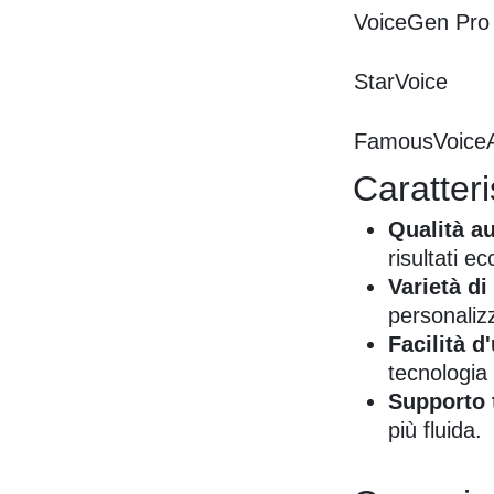
VoiceGen Pro
StarVoice
FamousVoice
Caratter
Qualità a
risultati ec
Varietà di
personalizz
Facilità d
tecnologia 
Supporto 
più fluida.