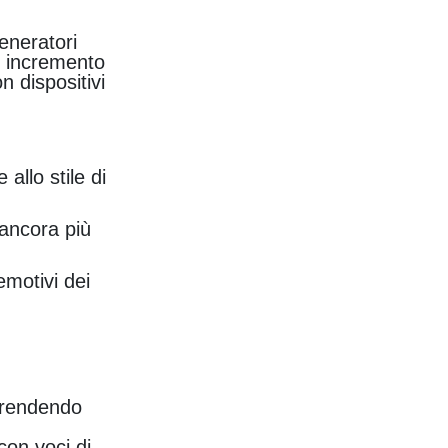
generatori
n incremento
n dispositivi
allo stile di
 ancora più
emotivi dei
, rendendo
 con voci di