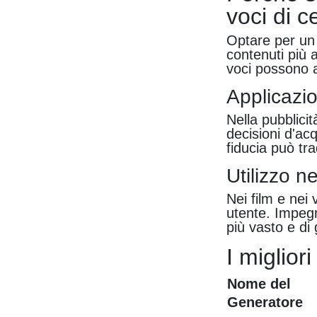
voci di c
Optare per un 
contenuti più 
voci possono a
Applicazio
Nella pubblicit
decisioni d'ac
fiducia può tr
Utilizzo n
Nei film e nei 
utente. Impegna
più vasto e di 
I miglior
Nome del
Generatore