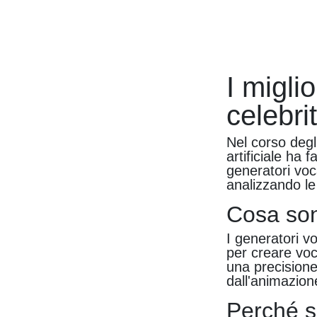
I migli
celebri
Nel corso degli
artificiale ha 
generatori voc
analizzando le 
Cosa son
I generatori v
per creare voc
una precisione
dall'animazione
Perché s