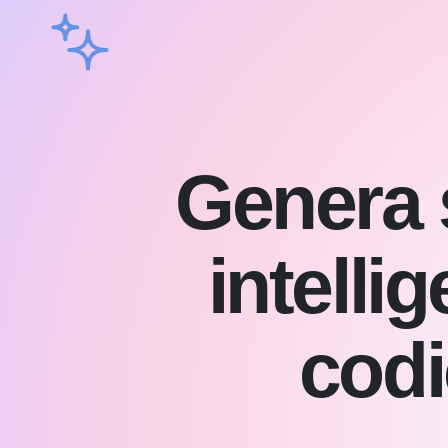
Genera s
intellig
codi