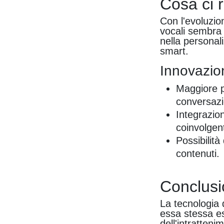
Cosa ci r
Con l'evoluzion
vocali sembra
nella personal
smart.
Innovazion
Maggiore pe
conversazi
Integrazio
coinvolgent
Possibilità
contenuti.
Conclus
La tecnologia 
essa stessa es
dell'intratteni