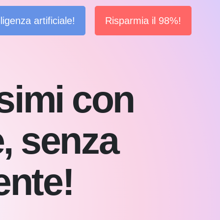
igenza artificiale!
Risparmia il 98%!
ssimi con
le, senza
ente!