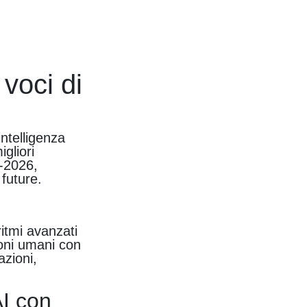
 voci di
intelligenza
igliori
5-2026,
 future.
ritmi avanzati
uoni umani con
azioni,
AI con