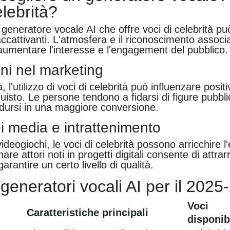
elebrità?
generatore vocale AI che offre voci di celebrità pu
accattivanti. L'atmosfera e il riconoscimento associ
umentare l'interesse e l'engagement del pubblico.
ni nel marketing
à, l'utilizzo di voci di celebrità può influenzare posi
quisto. Le persone tendono a fidarsi di figure pubbl
adursi in una maggiore conversione.
ei media e intrattenimento
videogiochi, le voci di celebrità possono arricchire 
re attori noti in progetti digitali consente di attra
garantire un certo livello di qualità.
i generatori vocali AI per il 202
Voci
Caratteristiche principali
disponibi