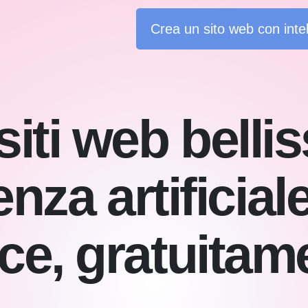
Crea un sito web con intell
iti web belli
enza artificia
ce, gratuitam