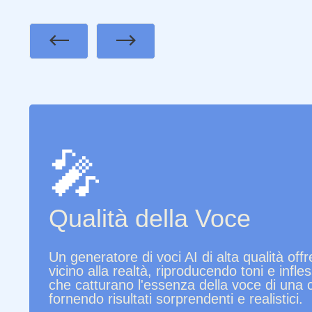
Previous
Next
🎤
Qualità della Voce
Un generatore di voci AI di alta qualità off
vicino alla realtà, riproducendo toni e infles
che catturano l'essenza della voce di una c
fornendo risultati sorprendenti e realistici.