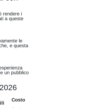
ò rendere i
ati a queste
tivamente le
iche, e questa
l'esperienza
rre un pubblico
5-2026
Costo
li