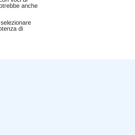
 potrebbe anche
.
 selezionare
otenza di