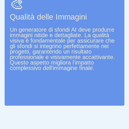
🎨
Qualità delle Immagini
Un generatore di sfondi AI deve produrre
immagini nitide e dettagliate. La qualità
visiva è fondamentale per assicurare che
gli sfondi si integrino perfettamente nei
progetti, garantendo un risultato
professionale e visivamente accattivante.
Questo aspetto migliora l'impatto
complessivo dell'immagine finale.