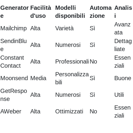
Generator
Facilità
Modelli
Automa
Analis
e
d'uso
disponibili
zione
i
Avanz
Mailchimp
Alta
Varietà
Sì
ata
SendinBlu
Dettag
Alta
Numerosi
Sì
e
liate
Constant
Essen
Alta
Professionali
No
Contact
ziali
Personalizza
Moonsend
Media
Sì
Buone
bili
GetRespo
Alta
Numerosi
Sì
Utili
nse
Essen
AWeber
Alta
Ottimizzati
No
ziali