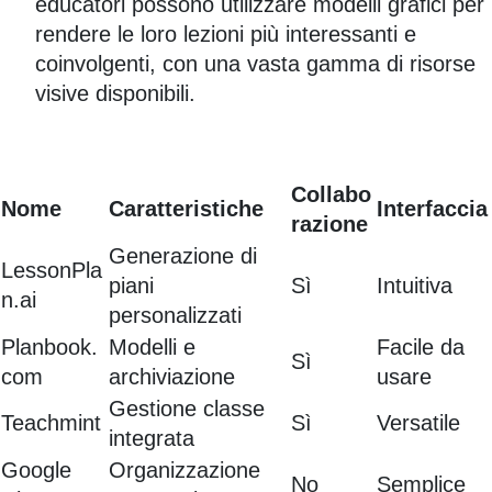
educatori possono utilizzare modelli grafici per
rendere le loro lezioni più interessanti e
coinvolgenti, con una vasta gamma di risorse
visive disponibili.
Collabo
Nome
Caratteristiche
Interfaccia
razione
Generazione di
LessonPla
piani
Sì
Intuitiva
n.ai
personalizzati
Planbook.
Modelli e
Facile da
Sì
com
archiviazione
usare
Gestione classe
Teachmint
Sì
Versatile
integrata
Google
Organizzazione
No
Semplice