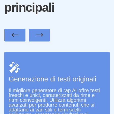
principali
Previous
Next
🎤
Generazione di testi originali
Il migliore generatore di rap AI offre testi
freschi e unici, caratterizzati da rime e
ritmi coinvolgenti. Utilizza algoritmi
avanzati per produrre contenuti che si
adattano ai vari stili e temi scelti