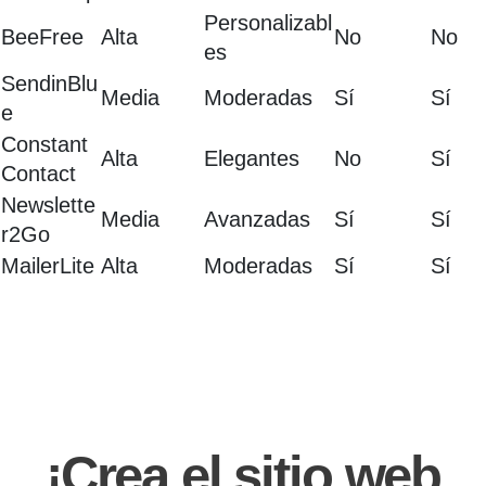
Personalizabl
BeeFree
Alta
No
No
es
SendinBlu
Media
Moderadas
Sí
Sí
e
Constant
Alta
Elegantes
No
Sí
Contact
Newslette
Media
Avanzadas
Sí
Sí
r2Go
MailerLite
Alta
Moderadas
Sí
Sí
¡Crea el sitio web