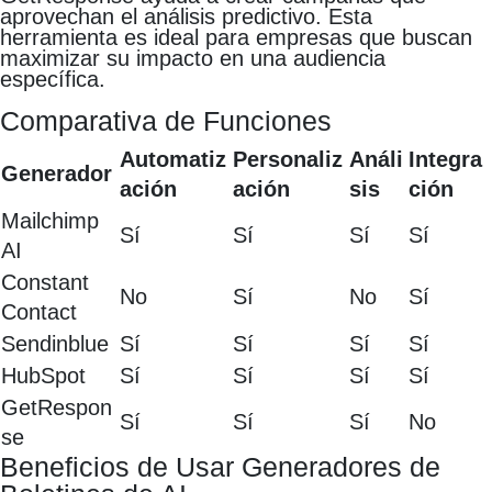
aprovechan el análisis predictivo. Esta
herramienta es ideal para empresas que buscan
maximizar su impacto en una audiencia
específica.
Comparativa de Funciones
Automatiz
Personaliz
Análi
Integra
Generador
ación
ación
sis
ción
Mailchimp
Sí
Sí
Sí
Sí
AI
Constant
No
Sí
No
Sí
Contact
Sendinblue
Sí
Sí
Sí
Sí
HubSpot
Sí
Sí
Sí
Sí
GetRespon
Sí
Sí
Sí
No
se
Beneficios de Usar Generadores de