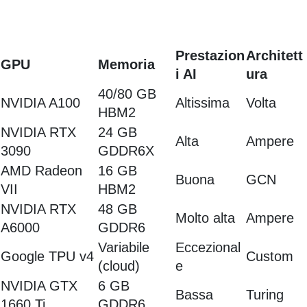
Prestazion
Architett
GPU
Memoria
i AI
ura
40/80 GB
NVIDIA A100
Altissima
Volta
HBM2
NVIDIA RTX
24 GB
Alta
Ampere
3090
GDDR6X
AMD Radeon
16 GB
Buona
GCN
VII
HBM2
NVIDIA RTX
48 GB
Molto alta
Ampere
A6000
GDDR6
Variabile
Eccezional
Google TPU v4
Custom
(cloud)
e
NVIDIA GTX
6 GB
Bassa
Turing
1660 Ti
GDDR6