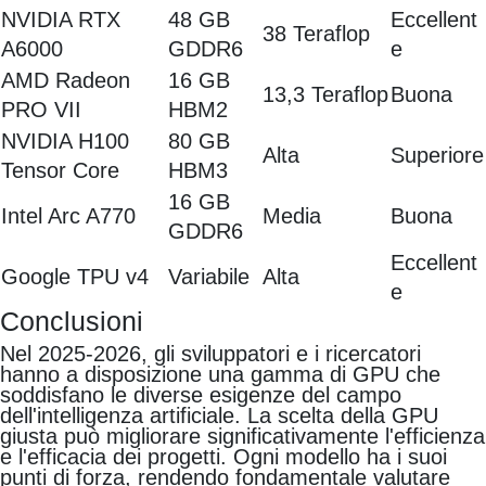
NVIDIA RTX
48 GB
Eccellent
38 Teraflop
A6000
GDDR6
e
AMD Radeon
16 GB
13,3 Teraflop
Buona
PRO VII
HBM2
NVIDIA H100
80 GB
Alta
Superiore
Tensor Core
HBM3
16 GB
Intel Arc A770
Media
Buona
GDDR6
Eccellent
Google TPU v4
Variabile
Alta
e
Conclusioni
Nel 2025-2026, gli sviluppatori e i ricercatori
hanno a disposizione una gamma di GPU che
soddisfano le diverse esigenze del campo
dell'intelligenza artificiale. La scelta della GPU
giusta può migliorare significativamente l'efficienza
e l'efficacia dei progetti. Ogni modello ha i suoi
punti di forza, rendendo fondamentale valutare