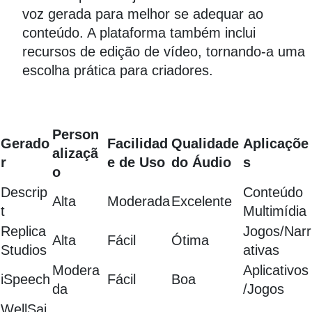
voz gerada para melhor se adequar ao
conteúdo. A plataforma também inclui
recursos de edição de vídeo, tornando-a uma
escolha prática para criadores.
Person
Gerado
Facilidad
Qualidade
Aplicaçõe
alizaçã
r
e de Uso
do Áudio
s
o
Descrip
Conteúdo
Alta
Moderada
Excelente
t
Multimídia
Replica
Jogos/Narr
Alta
Fácil
Ótima
Studios
ativas
Modera
Aplicativos
iSpeech
Fácil
Boa
da
/Jogos
WellSai