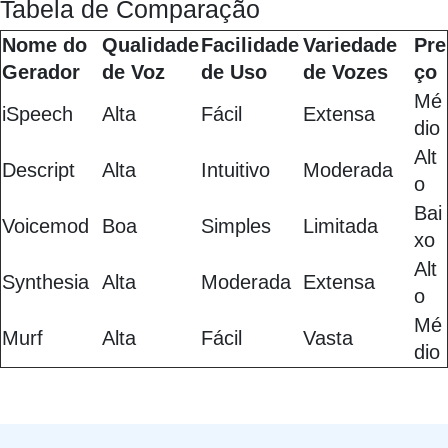
Tabela de Comparação
Nome do
Qualidade
Facilidade
Variedade
Pre
Gerador
de Voz
de Uso
de Vozes
ço
Mé
iSpeech
Alta
Fácil
Extensa
dio
Alt
Descript
Alta
Intuitivo
Moderada
o
Bai
Voicemod
Boa
Simples
Limitada
xo
Alt
Synthesia
Alta
Moderada
Extensa
o
Mé
Murf
Alta
Fácil
Vasta
dio