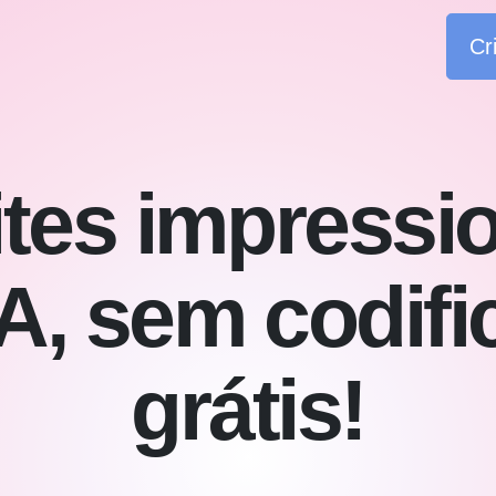
Cr
ites impressi
A, sem codifi
grátis!