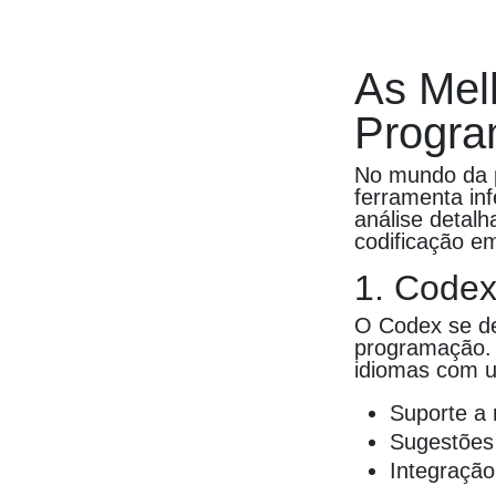
As Mel
Progra
No mundo da pr
ferramenta in
análise detalh
codificação e
1. Code
O Codex se d
programação. 
idiomas com u
Suporte a 
Sugestões 
Integração