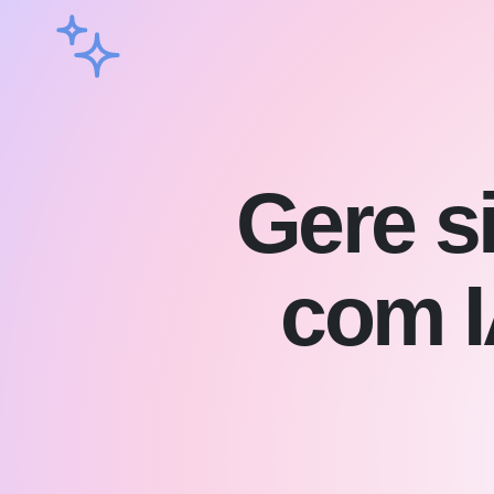
Gere s
com I