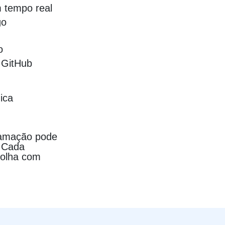
 tempo real
go
o
 GitHub
ica
gramação pode
. Cada
colha com