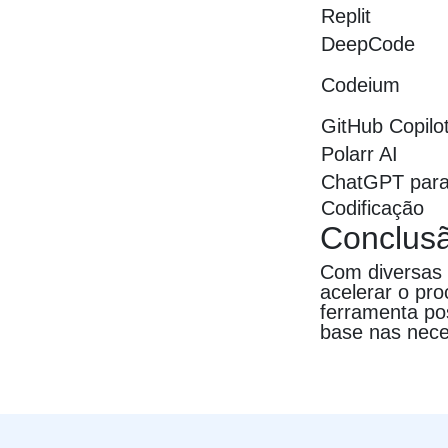
Replit
DeepCode
Codeium
GitHub Copilo
Polarr AI
ChatGPT par
Codificação
Conclus
Com diversas 
acelerar o pr
ferramenta po
base nas nece