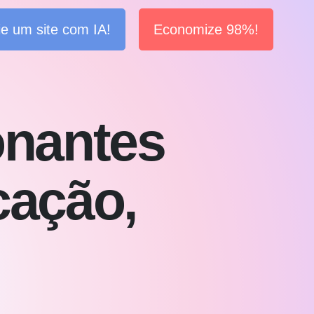
ie um site com IA!
Economize 98%!
onantes
cação,