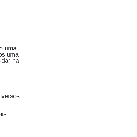
do uma
mos uma
udar na
a
iversos
is.