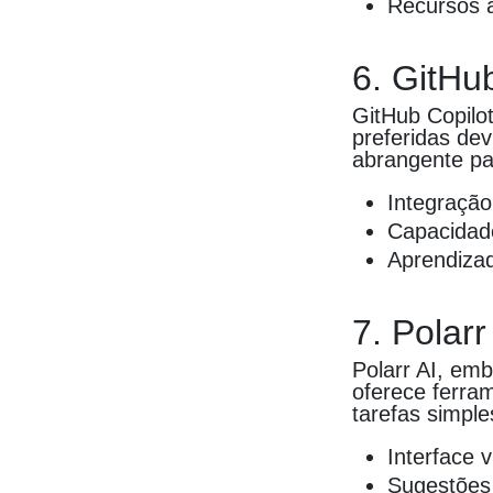
Recursos a
6. GitHu
GitHub Copilo
preferidas dev
abrangente pa
Integração
Capacidad
Aprendizad
7. Polarr
Polarr AI, em
oferece ferr
tarefas simple
Interface 
Sugestões 