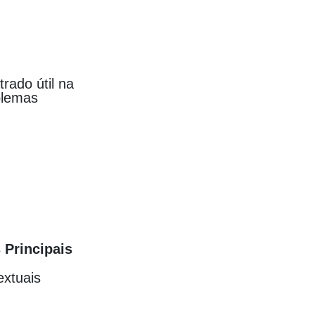
ado útil na
blemas
 Principais
extuais