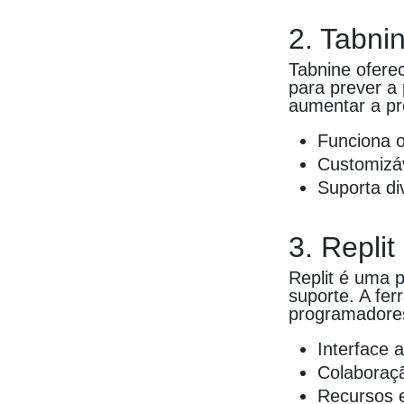
2. Tabni
Tabnine ofere
para prever a
aumentar a pr
Funciona o
Customizáv
Suporta di
3. Replit
Replit é uma p
suporte. A fer
programadore
Interface 
Colaboraç
Recursos e