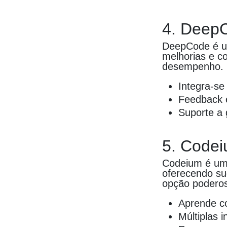
4. Deep
DeepCode é um
melhorias e co
desempenho.
Integra-se 
Feedback e
Suporte a 
5. Code
Codeium é uma
oferecendo su
opção poderos
Aprende co
Múltiplas 