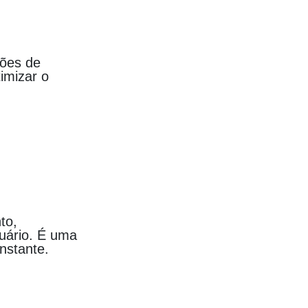
tões de
timizar o
to,
uário. É uma
nstante.