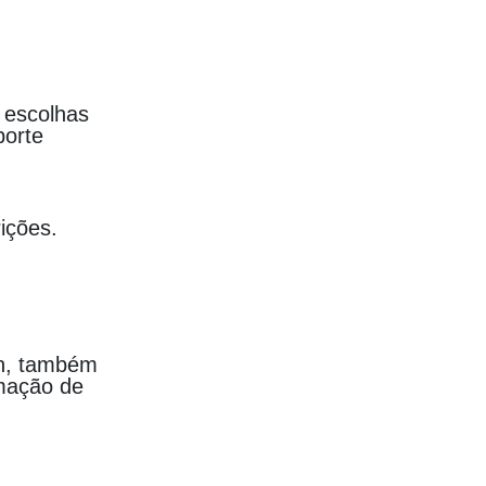
 escolhas
porte
ições.
gn, também
mação de