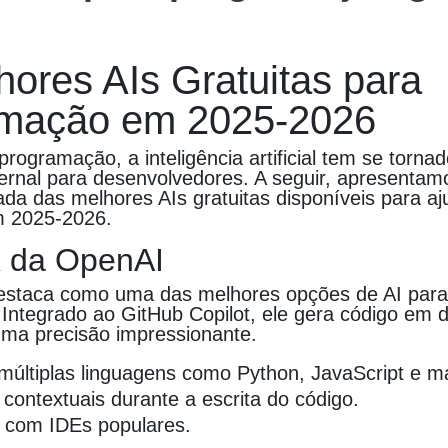
hores AIs Gratuitas para
mação em 2025-2026
ogramação, a inteligência artificial tem se torna
fernal para desenvolvedores. A seguir, apresenta
ada das melhores AIs gratuitas disponíveis para aj
m 2025-2026.
x da OpenAI
estaca como uma das melhores opções de AI par
Integrado ao GitHub Copilot, ele gera código em d
ma precisão impressionante.
múltiplas linguagens como Python, JavaScript e ma
contextuais durante a escrita do código.
 com IDEs populares.