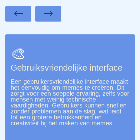
Previous
Next
🎨
Gebruiksvriendelijke interface
Een gebruikersvriendelijke interface maakt
het eenvoudig om memes te creëren. Dit
zorgt voor een soepele ervaring, zelfs voor
mensen met weinig technische
vaardigheden. Gebruikers kunnen snel en
zonder problemen aan de slag, wat leidt
tot een grotere betrokkenheid en
creativiteit bij het maken van memes.