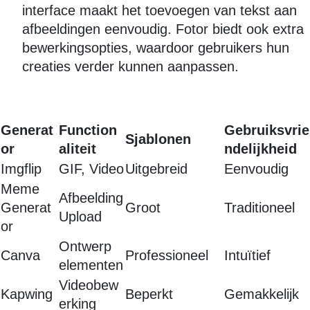
interface maakt het toevoegen van tekst aan
afbeeldingen eenvoudig. Fotor biedt ook extra
bewerkingsopties, waardoor gebruikers hun
creaties verder kunnen aanpassen.
Generat
Function
Gebruiksvrie
Sjablonen
or
aliteit
ndelijkheid
Imgflip
GIF, Video
Uitgebreid
Eenvoudig
Meme
Afbeelding
Generat
Groot
Traditioneel
Upload
or
Ontwerp
Canva
Professioneel
Intuïtief
elementen
Videobew
Kapwing
Beperkt
Gemakkelijk
erking