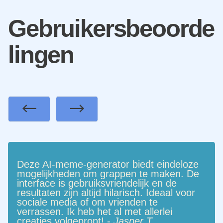
Gebruikersbeoorde
lingen
Previous
Next
Deze AI-meme-generator biedt eindeloze
mogelijkheden om grappen te maken. De
interface is gebruiksvriendelijk en de
resultaten zijn altijd hilarisch. Ideaal voor
sociale media of om vrienden te
verrassen. Ik heb het al met allerlei
creaties volgepropt! -
Jasper T.