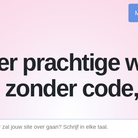
M
r prachtige 
 zonder code,