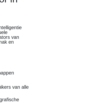
telligentie
uele
rators van
emak en
r
chappen
ikers van alle
grafische