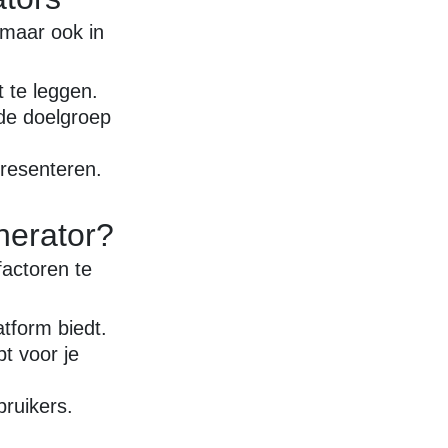
, maar ook in
 te leggen.
de doelgroep
presenteren.
nerator?
factoren te
atform biedt.
t voor je
ruikers.