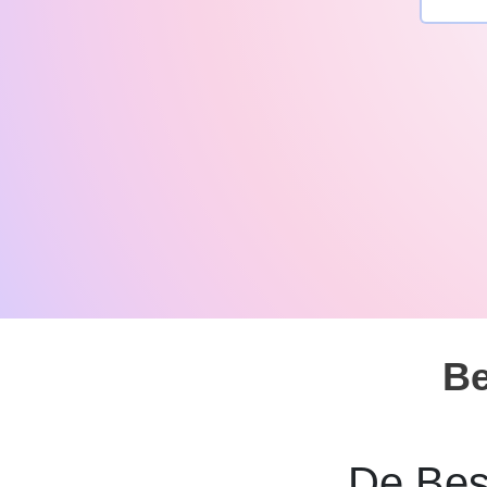
Be
De Best