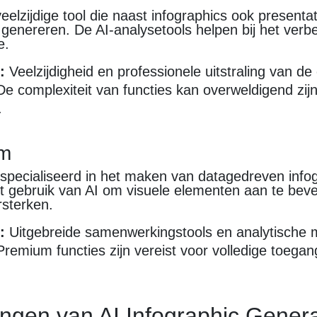
eelzijdige tool die naast infographics ook presenta
genereren. De AI-analysetools helpen bij het verb
e.
:
Veelzijdigheid en professionele uitstraling van d
e complexiteit van functies kan overweldigend zij
.
am
especialiseerd in het maken van datagedreven info
t gebruik van AI om visuele elementen aan te beve
sterken.
:
Uitgebreide samenwerkingstools en analytische 
remium functies zijn vereist voor volledige toegang
ngen van AI Infographic Gener