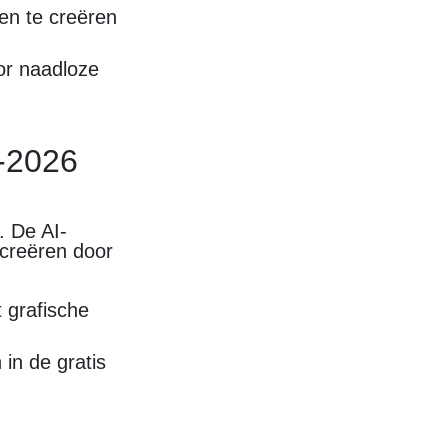
pen te creëren
or naadloze
5-2026
. De AI-
e creëren door
 grafische
in de gratis