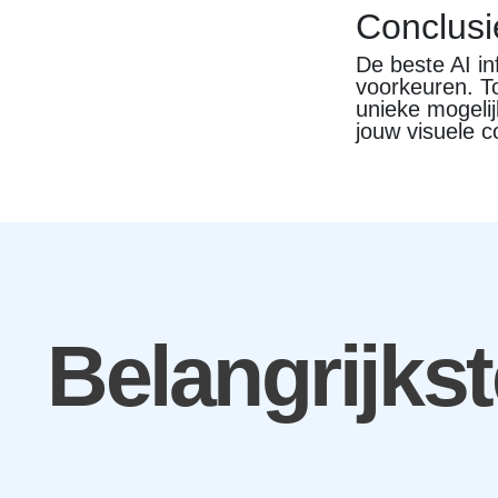
Conclusi
De beste AI in
voorkeuren. T
unieke mogeli
jouw visuele c
Belangrijks