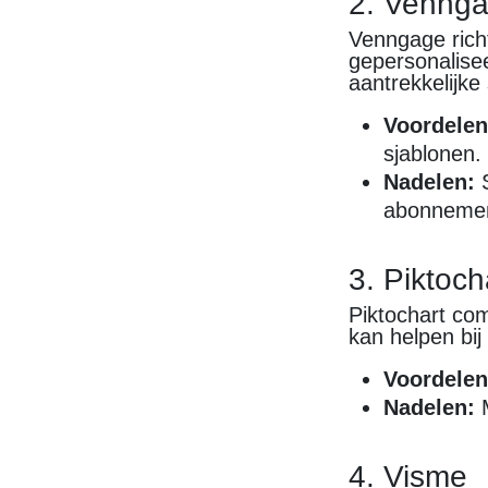
2. Venng
Venngage richt
gepersonalisee
aantrekkelijke
Voordelen
sjablonen.
Nadelen:
S
abonneme
3. Piktoch
Piktochart co
kan helpen bij
Voordelen
Nadelen:
M
4. Visme