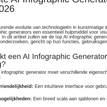
026
rende evolutie van technologieën in kunstmatige in
aphic generators een essentieel hulpmiddel voor vis
In dit artikel zullen we de top AI infographic gene
 onderzoeken, gericht op hun functies, gebruiksg
t een AI Infographic Generato
g?
e infographic generator moet verschillende eigens
:
riendelijkheid:
Een intuïtieve interface voor gebru
ogelijkheden:
Een breed scala aan sjablonen en 
.