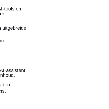
AI-tools om
een
 uitgebreide
um
AI-assistent
 inhoud.
arten.
ms.