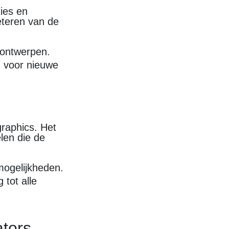
ties en
eteren van de
e ontwerpen.
n voor nieuwe
graphics. Het
len die de
mogelijkheden.
 tot alle
ators