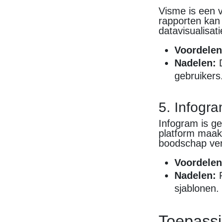
Visme is een v
rapporten kan 
datavisualisati
Voordelen
Nadelen:
D
gebruikers
5. Infogr
Infogram is g
platform maak
boodschap ver
Voordelen
Nadelen:
P
sjablonen.
Toepassi