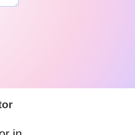
tor
or in