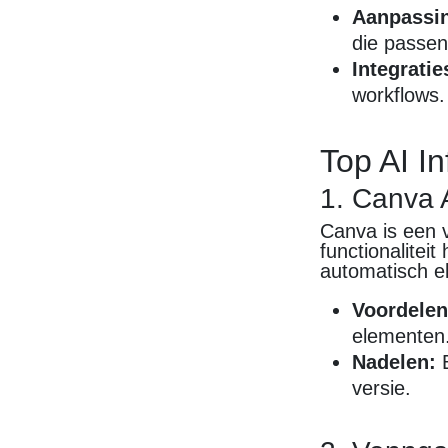
Aanpassi
die passen 
Integratie
workflows.
Top AI I
1. Canva 
Canva is een 
functionaliteit
automatisch el
Voordelen
elementen
Nadelen:
B
versie.