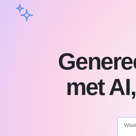
Generee
met AI,