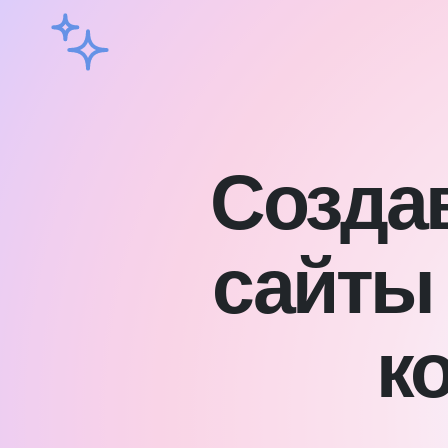
Созда
сайты
к