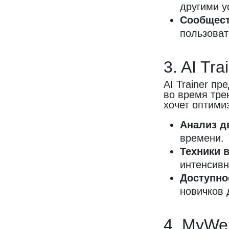
другими у
Сообщест
пользоват
3. AI Tra
AI Trainer п
во время тре
хочет оптими
Анализ д
времени.
Техники 
интенсивн
Доступно
новичков 
4. MyWe