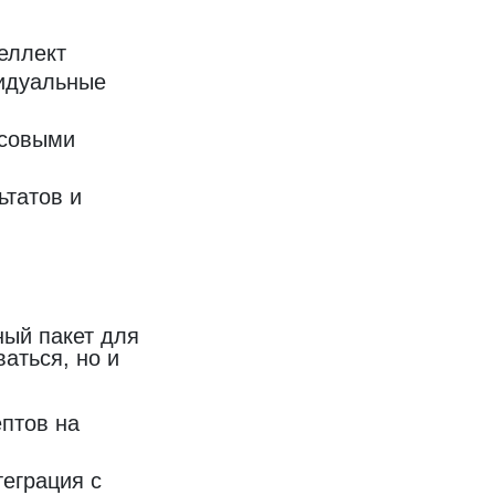
еллект
видуальные
осовыми
ьтатов и
ный пакет для
аться, но и
птов на
еграция с