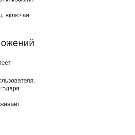
ы, включая
ложений
меет
ользователя.
агодаря
рживает