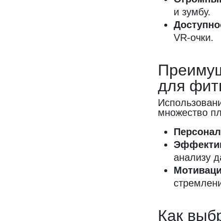
и зумбу.
Доступно
VR-очки.
Преимущ
для фит
Использовани
множество п
Персонал
Эффекти
анализу д
Мотиваци
стремлени
Как выб