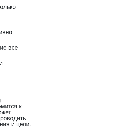
колько
ивно
ие все
и
м
емится к
ожет
проводить
ния и цели.