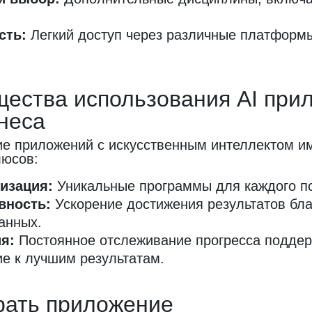
сть:
Легкий доступ через различные платформ
ества использования AI при
неса
е приложений с искусственным интеллектом и
люсов:
изация:
Уникальные программы для каждого п
вность:
Ускорение достижения результатов бл
анных.
я:
Постоянное отслеживание прогресса подде
е к лучшим результатам.
рать приложение