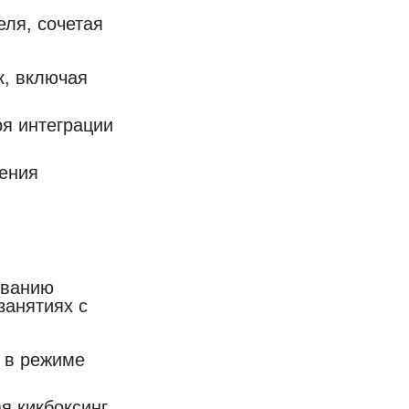
ля, сочетая
к, включая
я интеграции
ения
ованию
занятиях с
 в режиме
я кикбоксинг