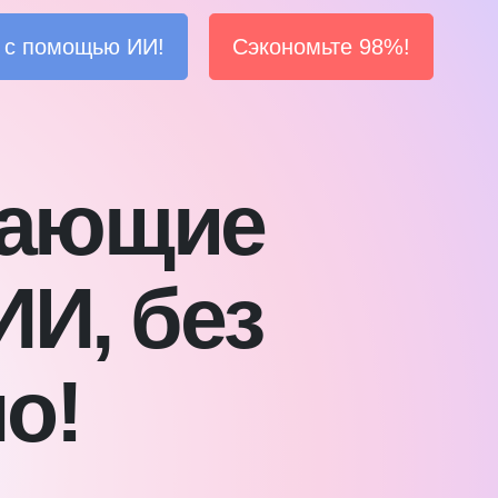
т с помощью ИИ!
Сэкономьте 98%!
сающие
И, без
о!