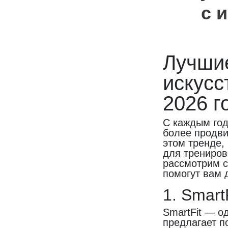
с 
Лучшие
искусс
2026 г
С каждым год
более продви
этом тренде,
для трениров
рассмотрим с
помогут вам 
1. Smart
SmartFit — о
предлагает п