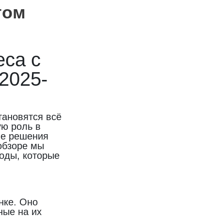
том
са с
2025-
тановятся всё
ую роль в
ые решения
 обзоре мы
оды, которые
нке. Оно
ные на их