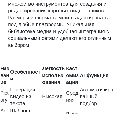
множество инструментов для создания и
редактирования коротких видеороликов.
Размеры и форматы можно адаптировать
под любые платформы. Уникальная
библиотека медиа и удобная интеграция с
социальными сетями делают его отличным
выбором.
Наз
Легкость
Каст
Особенност
ван
использ
омиз
AI функция
и
ие
ования
ация
Генерация
Автоматизиро
Pict
Сред
видео из
Высокая
ванный
ory
няя
текста
подбор
Ani
Шаблоны