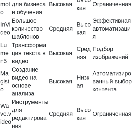
Высо
mot
для бизнеса
Высокая
Ограниченная
кая
o
и обучения
Большое
Эффективная
InVi
Высо
количество
Средняя
автоматизаци
deo
кая
шаблонов
я
Lu
Трансформа
Сред
Подбор
me
ция текста в
Высокая
няя
изображений
n5
видео
Создание
Ma
Автоматизиро
видео на
Низк
gist
Высокая
ванный выбор
основе
ая
o
контента
анализа
Инструменты
Wa
для
Высо
ve.v
Средняя
Ограниченная
редактирова
кая
ideo
ния