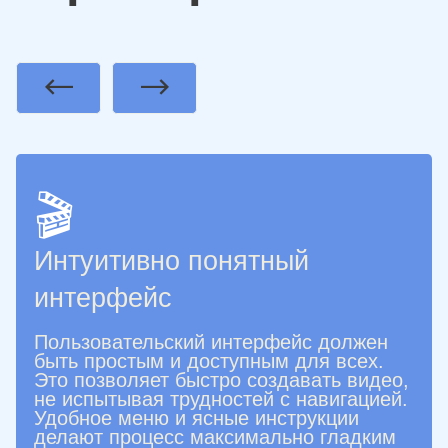
Previous
Next
🎬
Интуитивно понятный
интерфейс
Пользовательский интерфейс должен
быть простым и доступным для всех.
Это позволяет быстро создавать видео,
не испытывая трудностей с навигацией.
Удобное меню и ясные инструкции
делают процесс максимально гладким