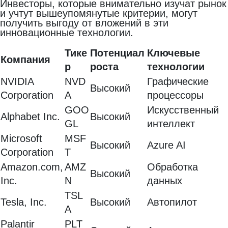
Инвесторы, которые внимательно изучат рынок
и учтут вышеупомянутые критерии, могут
получить выгоду от вложений в эти
инновационные технологии.
Тике
Потенциал
Ключевые
Компания
р
роста
технологии
NVIDIA
NVD
Графические
Высокий
Corporation
A
процессоры
GOO
Искусственный
Alphabet Inc.
Высокий
GL
интеллект
Microsoft
MSF
Высокий
Azure AI
Corporation
T
Amazon.com,
AMZ
Обработка
Высокий
Inc.
N
данных
TSL
Tesla, Inc.
Высокий
Автопилот
A
Palantir
PLT