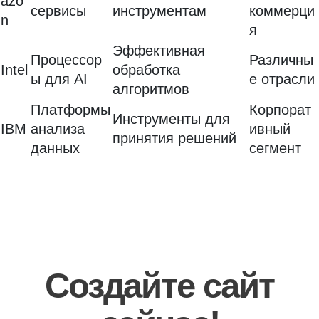
azo
сервисы
инструментам
коммерци
n
я
Эффективная
Процессор
Различны
Intel
обработка
ы для AI
е отрасли
алгоритмов
Платформы
Корпорат
Инструменты для
IBM
анализа
ивный
принятия решений
данных
сегмент
Создайте сайт