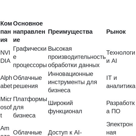
Ком
Основное
пан
направлен
Преимущества
Рынок
ия
ие
Графически
Высокая
NVI
Технологи
е
производительность
DIA
и AI
процессоры
обработки данных
Инновационные
Alph
Облачные
IT и
инструменты для
abet
решения
аналитика
бизнеса
Micr
Платформы
Широкий
Разработк
osof
для
функционал
а ПО
t
бизнеса
Электрон
Am
Облачные
Доступ к AI-
ная