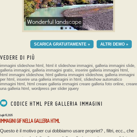
GEOMETRIC TEMPLATE DEMO
SCARICA GRATUITAMENTE »
ALTRI DEMO »
con effetto Ken Burns
VEDERE DI PIÙ
immagini slideshow html
,
html it slideshow immagini
,
galleria immagini slide
,
galleria immagini
,
galleria immagini gratis
,
inserire galleria immagini html
,
html immagini slideshow
,
html galleria immagini slideshow
,
galleria immagini
per html
,
inserire una galleria immagini in html
,
slideshow automatico
immagini html
,
html creare galleria immagini
creare galleria foto online
,
creare
una galleria html
,
wordpress per slider jquery
CODICE HTML PER GALLERIA IMMAGINI
Luglio 16, 2026
IMMAGINI GIF NELLA GALLERIA HTML
Questo è il motivo per cui dobbiamo usare propriet? , filtri, ecc., che