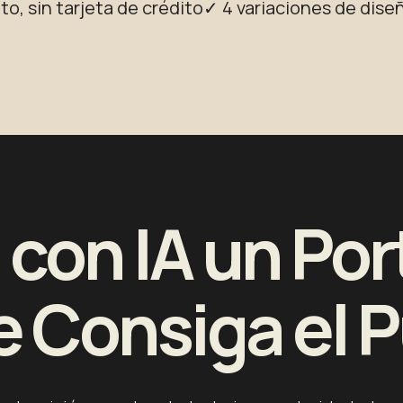
to, sin tarjeta de crédito
✓ 4 variaciones de dise
con IA un Por
e Consiga el 