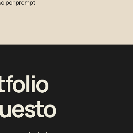
ño por prompt
tfolio
Puesto