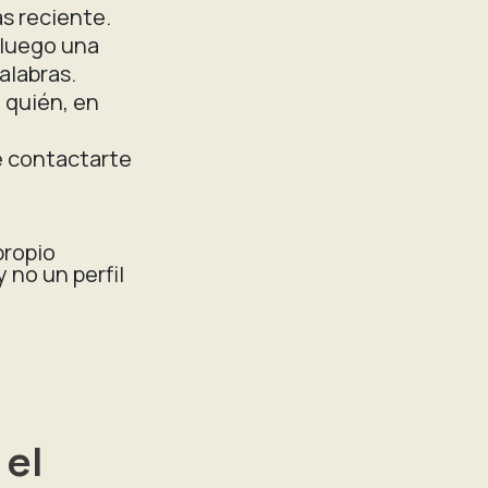
ás reciente.
 luego una
alabras.
 quién, en
e contactarte
propio
 no un perfil
 el