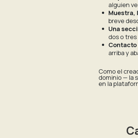
alguien ve
Muestra, 
breve desc
Una secci
dos o tres
Contacto 
arriba y a
Como el creado
dominio — la 
en la platafor
Ca