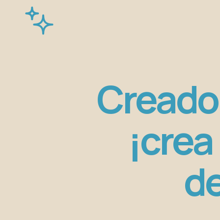
Creador
¡crea 
de