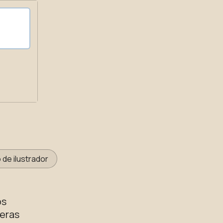
 de ilustrador
os
eras