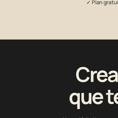
✓ Plan gratui
Crea 
que t