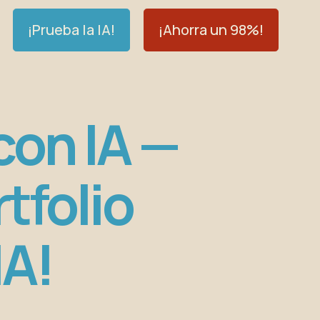
¡Prueba la IA!
¡Ahorra un 98%!
con IA —
rtfolio
IA!