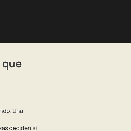
o que
ando. Una
zas deciden si